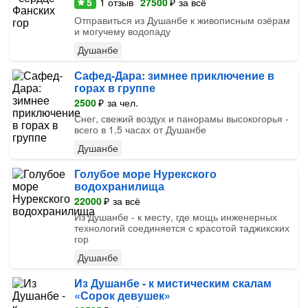
5
1
отзыв
27500
₽
за всё
Отправиться из Душанбе к живописным озёрам
и могучему водопаду
Душанбе
Сафед-Дара: зимнее приключение в
горах в группе
2500
₽
за чел.
Снег, свежий воздух и панорамы высокогорья -
всего в 1,5 часах от Душанбе
Душанбе
Голубое море Нурекского
водохранилища
22000
₽
за всё
Из Душанбе - к месту, где мощь инженерных
технологий соединяется с красотой таджикских
гор
Душанбе
Из Душанбе - к мистическим скалам
«Сорок девушек»