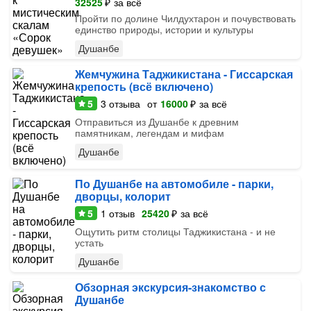
32525
₽
за всё
Пройти по долине Чилдухтарон и почувствовать
единство природы, истории и культуры
Душанбе
Жемчужина Таджикистана - Гиссарская
крепость (всё включено)
5
3
отзыва
от
16000
₽
за всё
Отправиться из Душанбе к древним
памятникам, легендам и мифам
Душанбе
По Душанбе на автомобиле - парки,
дворцы, колорит
5
1
отзыв
25420
₽
за всё
Ощутить ритм столицы Таджикистана - и не
устать
Душанбе
Обзорная экскурсия-знакомство с
Душанбе