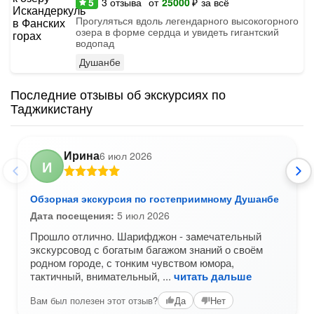
5
3
отзыва
от
25000
₽
за всё
Прогуляться вдоль легендарного высокогорного
озера в форме сердца и увидеть гигантский
водопад
Душанбе
Последние отзывы об экскурсиях по
Таджикистану
Ирина
6 июл 2026
И
Обзорная экскурсия по гостеприимному Душанбе
Дата посещения:
5 июл 2026
Прошло отлично. Шарифджон - замечательный
экскурсовод с богатым багажом знаний о своём
родном городе, с тонким чувством юмора,
тактичный, внимательный,
читать дальше
Вам был полезен этот отзыв?
Да
Нет