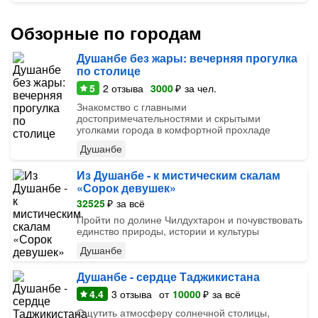
Обзорные по городам
Душанбе без жары: вечерняя прогулка
по столице
5
2
отзыва
3000
₽
за чел.
Знакомство с главными
достопримечательностями и скрытыми
уголками города в комфортной прохладе
Душанбе
Из Душанбе - к мистическим скалам
«Сорок девушек»
32525
₽
за всё
Пройти по долине Чилдухтарон и почувствовать
единство природы, истории и культуры
Душанбе
Душанбе - сердце Таджикистана
4.4
3
отзыва
от
10000
₽
за всё
Ощутить атмосферу солнечной столицы,