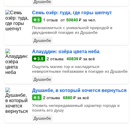
Душанбе
Семь озёр: туда, где горы шепчут
5
1
отзыв
от
50840
₽
за чел.
Познакомиться с уникальной природой в
двухдневной поездке из Душанбе
Душанбе
Алауддин: озёра цвета неба
3.5
2
отзыва
40839
₽
за всё
Ощутить магию гор и насладиться
невероятными пейзажами в поездке из Душанбе
Душанбе
Душанбе, в который хочется вернуться
5
2
отзыва
6880
₽
за всё
Уловить непередаваемый характер города и
понять его душу
Душанбе