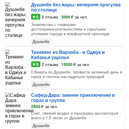
Душанбе без жары: вечерняя прогулка
по столице
5
2
отзыва
3000
₽
за чел.
Знакомство с главными
достопримечательностями и скрытыми
уголками города в комфортной прохладе
Душанбе
Треккинг из Варзоба - в Оджук и
Кабанье ущелье
5
2
отзыва
15000
₽
за чел.
Сбежать из Душанбе, провести активный день в
горах и сполна насладиться природой
Душанбе
Сафед-Дара: зимнее приключение в
горах в группе
2500
₽
за чел.
Снег, свежий воздух и панорамы высокогорья -
всего в 1,5 часах от Душанбе
Душанбе