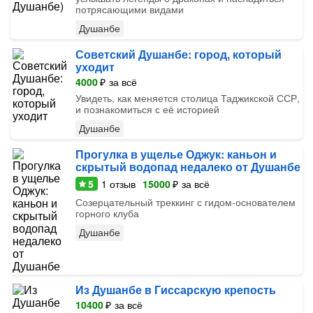
потрясающими видами
Душанбе
Советский Душанбе: город, который
уходит
4000
₽
за всё
Увидеть, как меняется столица Таджикской ССР,
и познакомиться с её историей
Душанбе
Прогулка в ущелье Оджук: каньон и
скрытый водопад недалеко от Душанбе
5
1
отзыв
15000
₽
за всё
Созерцательный треккинг с гидом-основателем
горного клуба
Душанбе
Из Душанбе в Гиссарскую крепость
10400
₽
за всё