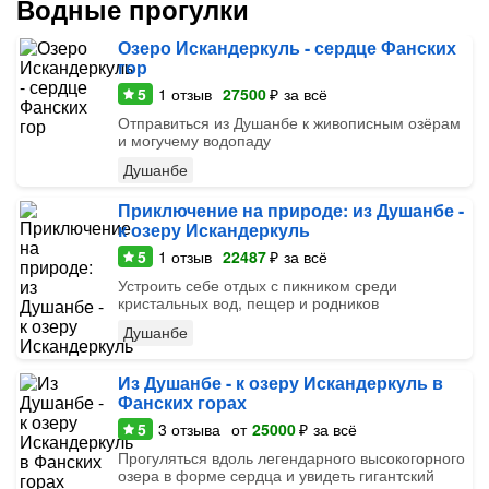
Водные прогулки
Озеро Искандеркуль - сердце Фанских
гор
5
1
отзыв
27500
₽
за всё
Отправиться из Душанбе к живописным озёрам
и могучему водопаду
Душанбе
Приключение на природе: из Душанбе -
к озеру Искандеркуль
5
1
отзыв
22487
₽
за всё
Устроить себе отдых с пикником среди
кристальных вод, пещер и родников
Душанбе
Из Душанбе - к озеру Искандеркуль в
Фанских горах
5
3
отзыва
от
25000
₽
за всё
Прогуляться вдоль легендарного высокогорного
озера в форме сердца и увидеть гигантский