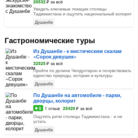
20532
₽
за всё
Увидеть ключевые локации столицы
Таджикистана и ощутить национальный колорит
Душанбе
Гастрономические туры
Из Душанбе - к мистическим скалам
«Сорок девушек»
32525
₽
за всё
Пройти по долине Чилдухтарон и почувствовать
единство природы, истории и культуры
Душанбе
По Душанбе на автомобиле - парки,
дворцы, колорит
5
1
отзыв
25420
₽
за всё
Ощутить ритм столицы Таджикистана - и не
устать
Душанбе