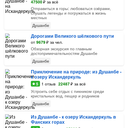
47500
₽
за всё
Отправиться в горы: любоваться озёрами,
слушать легенды и погружаться в жизнь
местных
Душанбе
Дорогами Великого шёлкового пути
от
9679
₽
за чел.
Обзорная экскурсия по главным
достопримечательностям Душанбе
Душанбе
Приключение на природе: из Душанбе -
к озеру Искандеркуль
5
1
отзыв
22487
₽
за всё
Устроить себе отдых с пикником среди
кристальных вод, пещер и родников
Душанбе
Из Душанбе - к озеру Искандеркуль в
Фанских горах