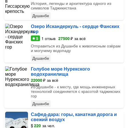
История, легенды и архитектура одного из
символов Таджикистана
Душанбе
Озеро Искандеркуль - сердце Фанских
гор
5
1
отзыв
27500
₽
за всё
Отправиться из Душанбе к живописным озёрам
и могучему водопаду
Душанбе
Голубое море Нурекского
водохранилища
22000
₽
за всё
Из Душанбе - к месту, где мощь инженерных
технологий соединяется с красотой таджикских
гор
Душанбе
Сафед-дара: горы, канатная дорога и
свежий воздух
$
220
за чел.