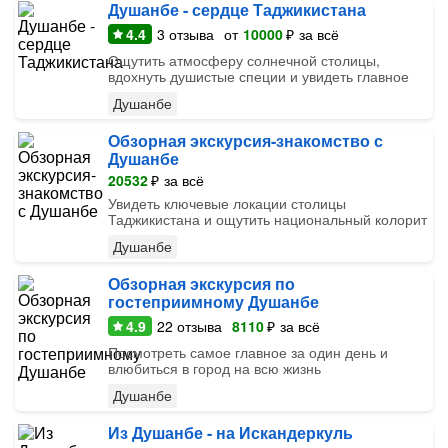
Душанбе - сердце Таджикистана
4.4
3
отзыва
от
10000
₽
за всё
Ощутить атмосферу солнечной столицы,
вдохнуть душистые специи и увидеть главное
Душанбе
Обзорная экскурсия-знакомство с
Душанбе
20532
₽
за всё
Увидеть ключевые локации столицы
Таджикистана и ощутить национальный колорит
Душанбе
Обзорная экскурсия по
гостеприимному Душанбе
4.9
22
отзыва
8110
₽
за всё
Посмотреть самое главное за один день и
влюбиться в город на всю жизнь
Душанбе
Из Душанбе - на Искандеркуль