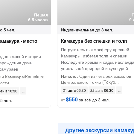
Пешая
6.5 часов
9 
о 5 чел.
Индивидуальная
до 3 чел.
амакура - место
Камакура без спешки и толп
Погрузитесь в атмосферу древней
Камакуры, избегая толп и спешки.
едневековой истории
Исследуйте храмы и сады, наслажд
зарождения дзэн-
уникальной природой и культурой
 самураев
Начало:
Один из четырёх вокзалов
ии Камакура/Kamakura
Центрального Токио (Tokyo...
ости...
21 авг в 06:30
22 авг в 06:30
сен в 10:30
$550
за всё до 3 чел.
5 чел.
от
Другие экскурсии Камак