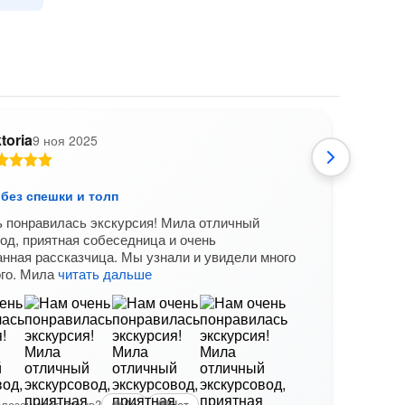
toria
9 ноя 2025
Ю
без спешки и толп
Кама
 понравилась экскурсия! Мила отличный
Один 
од, приятная собеседница и очень
Кама
нная рассказчица. Мы узнали и увидели много
реко
ого. Мила
читать дальше
Вам б
лезен этот отзыв?
Да
Нет