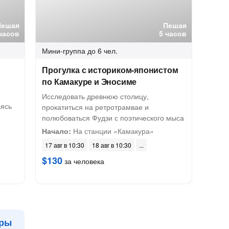
Пешая
Пешая
часов
5 часов
Мини-группа
до 6 чел.
Прогулка с историком-японистом
по Камакуре и Эносиме
Исследовать древнюю столицу,
аясь
прокатиться на ретротрамвае и
полюбоваться Фудзи с поэтического мыса
Начало:
На станции «Камакура»
17 авг в 10:30
18 авг в 10:30
$130
за человека
уры