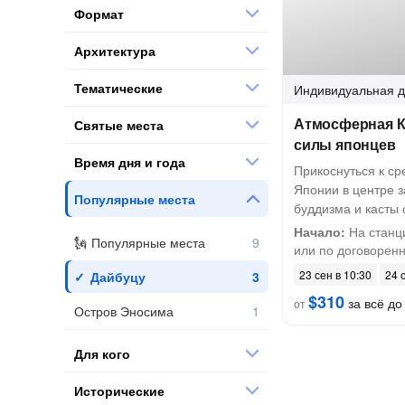
Формат
Архитектура
Тематические
Индивидуальная
д
Атмосферная К
Святые места
силы японцев
Время дня и года
Прикоснуться к ср
Японии в центре 
Популярные места
буддизма и касты
Начало:
На станц
Популярные места
или по договоренн
23 сен в 10:30
24 
Дайбуцу
$310
за всё до 
от
Остров Эносима
Для кого
Исторические