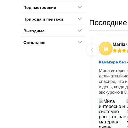
Под настроение
Природа и пейзажи
Последние 
Выездные
Остальное
Mariia
3
M
Камакура без 
Мила интересн
деликатный че
спасибо, что 
в день, когда
экскурсию в 8.