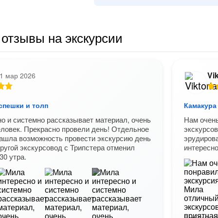
отзывы на экскурсии
Vik
1 мар 2026
спешки и толп
Камакура 
о и системно рассказывает материал, очень
Нам очень
ловек. Прекрасно провели день! Отдельное
экскурсов
нашла возможность провести экскурсию день
эрудирова
 другой экскурсовод с Трипстера отменил
интересн
30 утра.
Вам был по