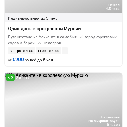
Пешая
4.5 часа
Индивидуальная
до 5 чел.
Один день в прекрасной Мурсии
Путешествие из Аликанте в самобытный город фруктовых
садов и барочных шедевров
Завтра в 09:00
11 авг в 09:00
€200
за всё до 5 чел.
от
2 отзыва
На машине
На микроавтобусе
6 часов