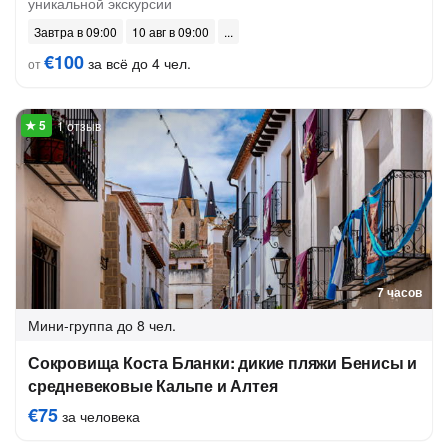
уникальной экскурсии
Завтра в 09:00
10 авг в 09:00
€100
за всё до 4 чел.
от
1 отзыв
7 часов
Мини-группа
до 8 чел.
Сокровища Коста Бланки: дикие пляжи Бенисы и
средневековые Кальпе и Алтея
€75
за человека