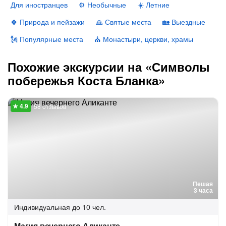
Для иностранцев
⚙️ Необычные
☀️ Летние
🍀 Природа и пейзажи
🙏 Святые места
🏡 Выездные
🗽 Популярные места
⛪️ Монастыри, церкви, храмы
Похожие экскурсии на «Символы
побережья Коста Бланка»
58 отзывов
Пешая
3 часа
Индивидуальная
до 10 чел.
Магия вечернего Аликанте