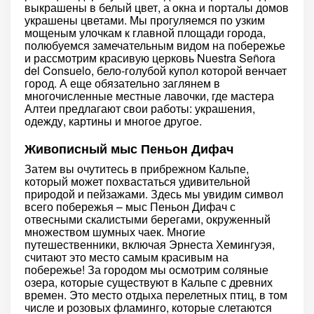
выкрашены в белый цвет, а окна и порталы домов
украшены цветами. Мы прогуляемся по узким
мощеным улочкам к главной площади города,
полюбуемся замечательным видом на побережье
и рассмотрим красивую церковь Nuestra Señora
del Consuelo, бело-голубой купол которой венчает
город. А еще обязательно заглянем в
многочисленные местные лавочки, где мастера
Алтеи предлагают свои работы: украшения,
одежду, картины и многое другое.
Живописный мыс Пеньон Дифач
Затем вы очутитесь в прибрежном Кальпе,
который может похвастаться удивительной
природой и пейзажами. Здесь мы увидим символ
всего побережья – мыс Пеньон Дифач с
отвесными скалистыми берегами, окруженный
множеством шумных чаек. Многие
путешественники, включая Эрнеста Хемингуэя,
считают это место самым красивым на
побережье! За городом мы осмотрим соляные
озера, которые существуют в Кальпе с древних
времен. Это место отдыха перелетных птиц, в том
числе и розовых фламинго, которые слетаются