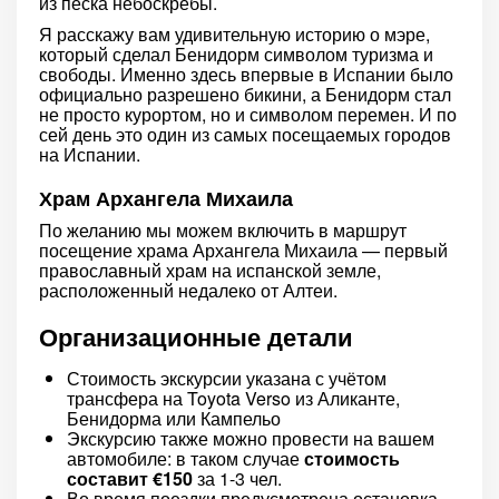
из песка небоскребы.
Я расскажу вам удивительную историю о мэре,
который сделал Бенидорм символом туризма и
свободы. Именно здесь впервые в Испании было
официально разрешено бикини, а Бенидорм стал
не просто курортом, но и символом перемен. И по
сей день это один из самых посещаемых городов
на Испании.
Храм Архангела Михаила
По желанию мы можем включить в маршрут
посещение храма Архангела Михаила — первый
православный храм на испанской земле,
расположенный недалеко от Алтеи.
Организационные детали
Стоимость экскурсии указана с учётом
трансфера на Toyota Verso из Аликанте,
Бенидорма или Кампельо
Экскурсию также можно провести на вашем
автомобиле: в таком случае
стоимость
составит €150
за 1-3 чел.
Во время поездки предусмотрена остановка