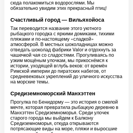
сюда полакомиться водорослями. Мы
обязательно увидим этих прекрасный птиц!
Счастливый город — Вильяхойоса
Так переводится название этого уютного
рыбацкого городка с яркими домиками, тихими
пляжами и по-настоящему «сладкой»
атмосферой. В местных шоколадницах можно
отведать шоколад фабрики Valor и отдохнуть за
чашечкой чая со сладостями. Прогуливаясь по
узким мощёным улочкам, мы прикоснёмся к
истории, уходящей вглубь веков: от времён
Римской империи до пиратских набегов, от
средневековых укреплений до уличного искусства
на морские темы.
Средиземноморский Манхэттен
Прогулка по Бенидорму — это история о смелой
мечте, которая превратила рыбацкую деревню в
Манхэттен Средиземноморья. Среди улочек
старого города мы выйдем к Балкону
Средиземноморья, откуда открываются
потрясающие виды на море, пляжи и выросшие