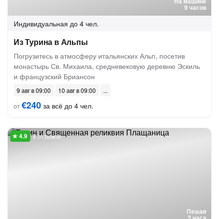
На машине
9 часов
Индивидуальная
до 4 чел.
Из Турина в Альпы
Погрузитесь в атмосферу итальянских Альп, посетив
монастырь Св. Михаила, средневековую деревню Эскиль
и французский Бриансон
9 авг в 09:00
10 авг в 09:00
€240
за всё до 4 чел.
от
8 отзывов
Пешая
2 часа