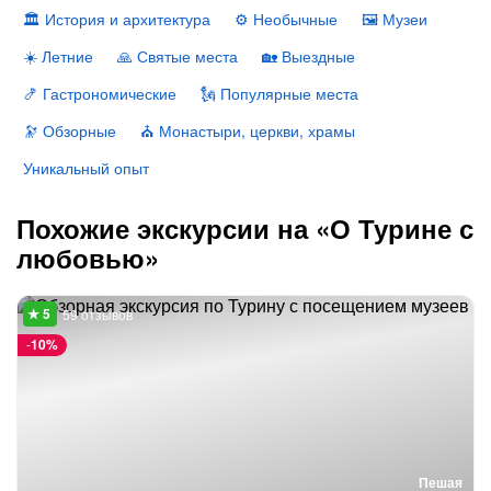
🏛 История и архитектура
⚙️ Необычные
🖼 Музеи
☀️ Летние
🙏 Святые места
🏡 Выездные
🍤 Гастрономические
🗽 Популярные места
🔭 Обзорные
⛪️ Монастыри, церкви, храмы
Уникальный опыт
Похожие экскурсии на «О Турине с
любовью»
59 отзывов
-
10%
Пешая