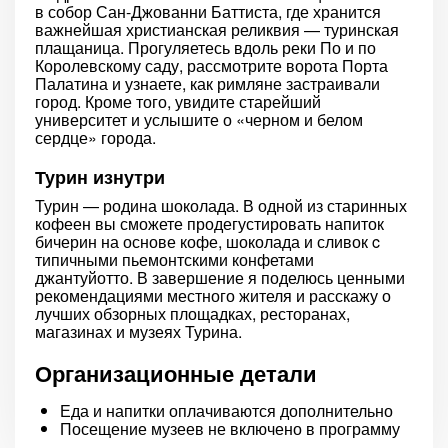
в собор Сан-Джованни Баттиста, где хранится
важнейшая христианская реликвия — туринская
плащаница. Прогуляетесь вдоль реки По и по
Королевскому саду, рассмотрите ворота Порта
Палатина и узнаете, как римляне застраивали
город. Кроме того, увидите старейший
университет и услышите о «черном и белом
сердце» города.
Турин изнутри
Турин — родина шоколада. В одной из старинных
кофеен вы сможете продегустировать напиток
бичерин на основе кофе, шоколада и сливок c
типичными пьемонтскими конфетами
джантуйотто. В завершение я поделюсь ценными
рекомендациями местного жителя и расскажу о
лучших обзорных площадках, ресторанах,
магазинах и музеях Турина.
Организационные детали
Еда и напитки оплачиваются дополнительно
Посещение музеев не включено в программу