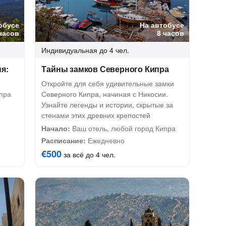
обусе
На автобусе
часов
8 часов
Индивидуальная
до 4 чел.
я:
Тайны замков Северного Кипра
Откройте для себя удивительные замки
пра
Северного Кипра, начиная с Никосии.
Узнайте легенды и истории, скрытые за
стенами этих древних крепостей
Начало:
Ваш отель, любой город Кипра
Расписание:
Ежедневно
€500
за всё до 4 чел.