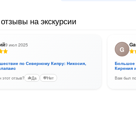
отзывы на экскурсии
ий
Ga
9 июл 2025
G
шествие по Северному Кипру: Никосия,
Большое 
ллапаис
Кирения 
 этот отзыв?
Вам был по
Да
Нет