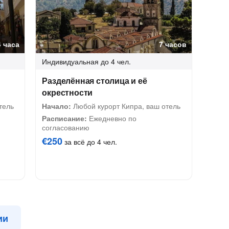
4 часа
7 часов
Индивидуальная
до 4 чел.
Разделённая столица и её
окрестности
тель
Начало:
Любой курорт Кипра, ваш отель
Расписание:
Ежедневно по
согласованию
€250
за всё до 4 чел.
ии