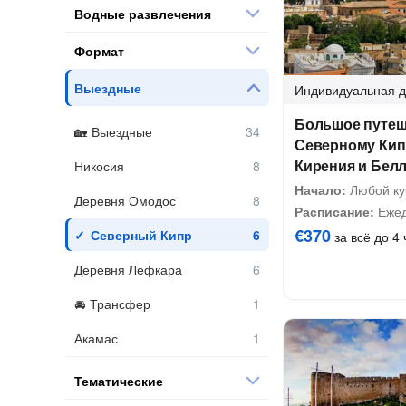
Водные развлечения
Формат
Выездные
Индивидуальная
д
Большое путеш
Выездные
Северному Кип
Кирения и Бел
Никосия
Начало:
Любой ку
Деревня Омодос
Расписание:
Ежед
€370
Северный Кипр
за всё до 4 
Деревня Лефкара
Трансфер
Акамас
Тематические