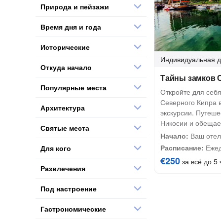
Природа и пейзажи
Время дня и года
Исторические
Индивидуальная
д
Откуда начало
Тайны замков 
Популярные места
Откройте для себя
Северного Кипра 
Архитектура
экскурсии. Путеше
Никосии и обещае
Святые места
Начало:
Ваш отел
Расписание:
Ежед
Для кого
€250
за всё до 5 
Развлечения
Под настроение
Гастрономические