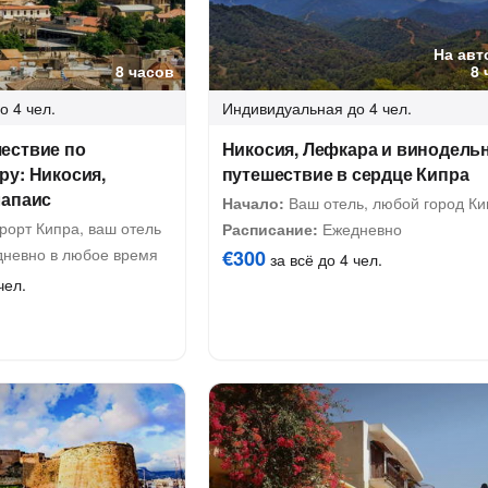
На авт
8 часов
8 
о 4 чел.
Индивидуальная
до 4 чел.
ествие по
Никосия, Лефкара и винодельн
ру: Никосия,
путешествие в сердце Кипра
лапаис
Начало:
Ваш отель, любой город Ки
рорт Кипра, ваш отель
Расписание:
Ежедневно
невно в любое время
€300
за всё до 4 чел.
чел.