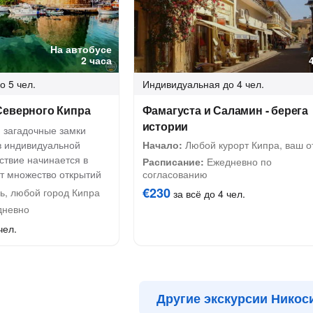
На автобусе
2 часа
о 5 чел.
Индивидуальная
до 4 чел.
Северного Кипра
Фамагуста и Саламин - берега
истории
 загадочные замки
в индивидуальной
Начало:
Любой курорт Кипра, ваш о
ствие начинается в
Расписание:
Ежедневно по
т множество открытий
согласованию
€230
ь, любой город Кипра
за всё до 4 чел.
невно
чел.
Другие экскурсии Никос