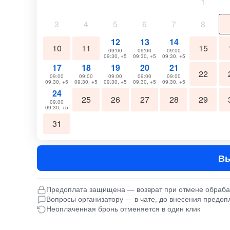
1
3
4
5
6
7
8
12
13
14
10
11
15
09:00
09:00
09:00
09:30, +5
09:30, +5
09:30, +5
17
18
19
20
21
22
09:00
09:00
09:00
09:00
09:00
09:30, +5
09:30, +5
09:30, +5
09:30, +5
09:30, +5
24
25
26
27
28
29
09:00
09:30, +5
31
Вы
Предоплата защищена — возврат при отмене обраб
Вопросы организатору — в чате, до внесения предоп
Неоплаченная бронь отменяется в один клик