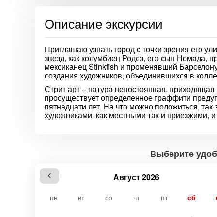
Описание экскурсии
Приглашаю узнать город с точки зрения его ули
звезд, как колумбиец Родез, его сын Номада, 
мексиканец Stinkfish и променявший Барселон
создания художников, объединившихся в колле
Стрит арт – натура непостоянная, приходящая
просуществует определенное граффити предугад
пятнадцати лет. На что можно положиться, так 
художниками, как местными так и приезжими, и з
Выберите удоб
Август 2026
пн
вт
ср
чт
пт
сб