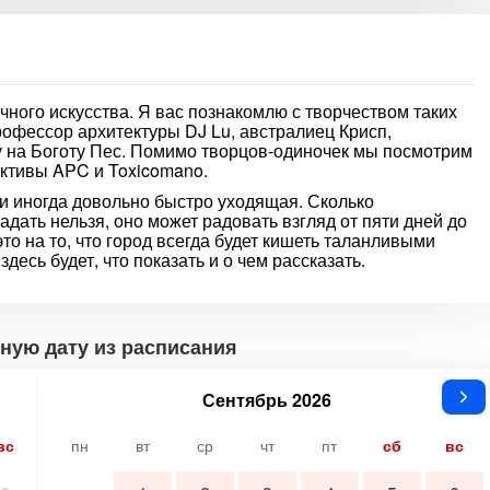
чного искусства. Я вас познакомлю с творчеством таких
профессор архитектуры DJ Lu, австралиец Крисп,
у на Боготу Пес. Помимо творцов-одиночек мы посмотрим
ктивы APC и Toxicomano.
 и иногда довольно быстро уходящая. Сколько
ать нельзя, оно может радовать взгляд от пяти дней до
это на то, что город всегда будет кишеть таланливыми
десь будет, что показать и о чем рассказать.
ную дату из расписания
Сентябрь 2026
вс
пн
вт
ср
чт
пт
сб
вс