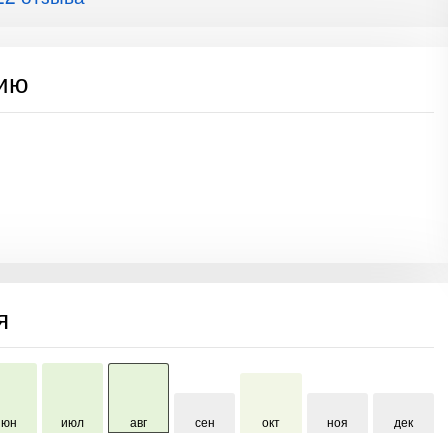
сию
я
июн
июл
авг
сен
окт
ноя
дек