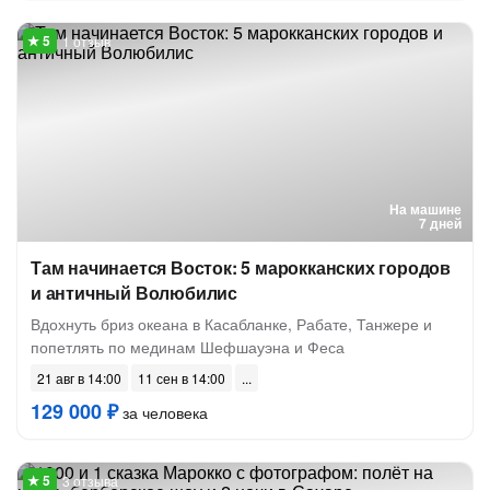
1 отзыв
На машине
7 дней
Там начинается Восток: 5 марокканских городов
и античный Волюбилис
Вдохнуть бриз океана в Касабланке, Рабате, Танжере и
попетлять по мединам Шефшауэна и Феса
21 авг в 14:00
11 сен в 14:00
129 000 ₽
за человека
3 отзыва