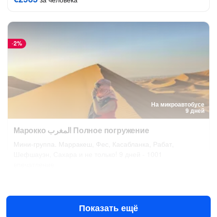
-
2%
На микроавтобусе
9 дней
Марокко المغرب Полное погружение
Мини-группа. Марракеш, Фес, Касабланка, Рабат,
Шефшауэн, Сахара и не только! 9 дней - 1001
впечатление
3 окт в 10:00
4 янв в 10:00
152 842 ₽
за человека
от
155 941 ₽
Показать ещё