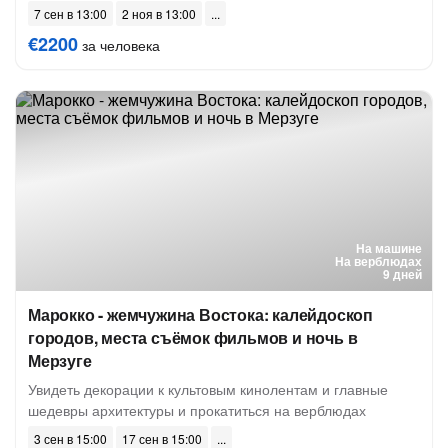
7 сен в 13:00
2 ноя в 13:00
€2200
за человека
На машине
На верблюдах
9 дней
Марокко - жемчужина Востока: калейдоскоп
городов, места съёмок фильмов и ночь в
Мерзуге
Увидеть декорации к культовым кинолентам и главные
шедевры архитектуры и прокатиться на верблюдах
3 сен в 15:00
17 сен в 15:00