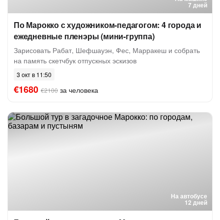
7 дней
По Марокко с художником-педагогом: 4 города и
ежедневные пленэры (мини-группа)
Зарисовать Рабат, Шефшауэн, Фес, Марракеш и собрать
на память скетчбук отпускных эскизов
3 окт в 11:50
€1680
за человека
€2100
На автобусе
12 дней