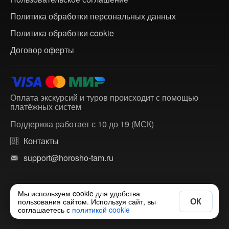
Политика обработки персональных данных
Политика обработки cookie
Договор оферты
Оплата экскурсий и туров происходит с помощью
платёжных систем
Поддержка работает с 10 до 19 (МСК)
Контакты
support@horosho-tam.ru
Мы используем cookie для удобства
© 2018-2026 ХорошоТам — агрегатор экскурсий и
ОК
пользования сайтом. Используя сайт, вы
многодневных туров по России и зарубежью.
соглашаетесь с
политикой cookie