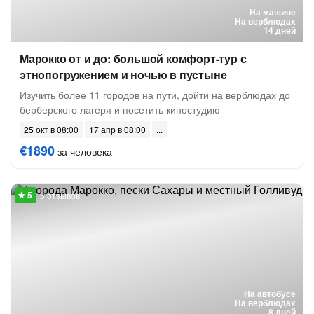
На машине
На верблюдах
14 дней
Марокко от и до: большой комфорт-тур с
этнопогружением и ночью в пустыне
Изучить более 11 городов на пути, дойти на верблюдах до
берберского лагеря и посетить киностудию
25 окт в 08:00
17 апр в 08:00
€1890
за человека
5 отзывов
На автобусе
На верблюдах
8 дней