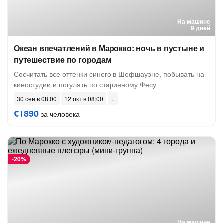
На машине
9 дней
Океан впечатлений в Марокко: ночь в пустыне и
путешествие по городам
Сосчитать все оттенки синего в Шефшауэне, побывать на
киностудии и погулять по старинному Фесу
30 сен в 08:00
12 окт в 08:00
€1890
за человека
-
20%
На машине