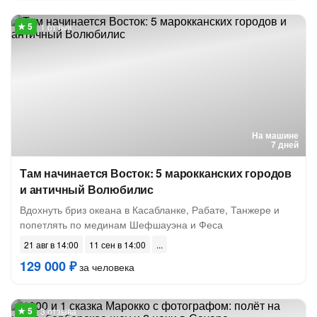
1 отзыв
На машине
7 дней
Там начинается Восток: 5 марокканских городов
и античный Волюбилис
Вдохнуть бриз океана в Касабланке, Рабате, Танжере и
попетлять по мединам Шефшауэна и Феса
21 авг в 14:00
11 сен в 14:00
129 000 ₽
за человека
3 отзыва