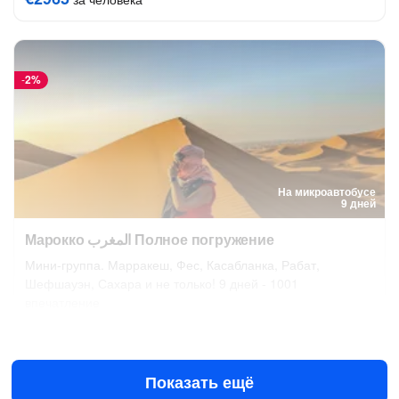
-
2%
На микроавтобусе
9 дней
Марокко المغرب Полное погружение
Мини-группа. Марракеш, Фес, Касабланка, Рабат,
Шефшауэн, Сахара и не только! 9 дней - 1001
впечатление
3 окт в 10:00
4 янв в 10:00
152 842 ₽
за человека
от
155 941 ₽
Показать ещё