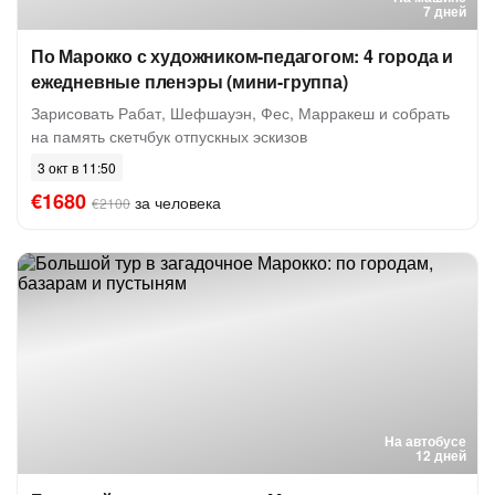
7 дней
По Марокко с художником-педагогом: 4 города и
ежедневные пленэры (мини-группа)
Зарисовать Рабат, Шефшауэн, Фес, Марракеш и собрать
на память скетчбук отпускных эскизов
3 окт в 11:50
€1680
за человека
€2100
На автобусе
12 дней