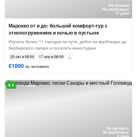
На машине
На верблюдах
14 дней
Марокко от и до: большой комфорт-тур с
этнопогружением и ночью в пустыне
Изучить более 11 городов на пути, дойти на верблюдах до
берберского лагеря и посетить киностудию
25 окт в 08:00
17 апр в 08:00
€1890
за человека
5 отзывов
На автобусе
На верблюдах
8 дней