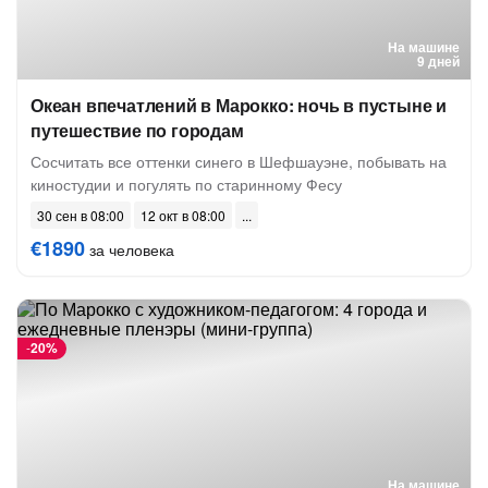
На машине
9 дней
Океан впечатлений в Марокко: ночь в пустыне и
путешествие по городам
Сосчитать все оттенки синего в Шефшауэне, побывать на
киностудии и погулять по старинному Фесу
30 сен в 08:00
12 окт в 08:00
€1890
за человека
-
20%
На машине