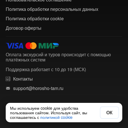
Политика обработки персональных данных
Политика обработки cookie
Договор оферты
Оплата экскурсий и туров происходит с помощью
платёжных систем
Поддержка работает с 10 до 19 (МСК)
Контакты
support@horosho-tam.ru
Мы используем cookie для удобства
© 2018-2026 ХорошоТам — агрегатор экскурсий и
ОК
пользования сайтом. Используя сайт, вы
многодневных туров по России и зарубежью.
соглашаетесь с
политикой cookie