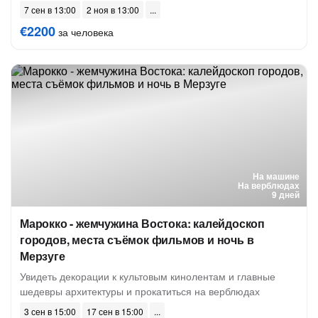
7 сен в 13:00
2 ноя в 13:00
€2200
за человека
На машине
На верблюдах
9 дней
Марокко - жемчужина Востока: калейдоскоп
городов, места съёмок фильмов и ночь в
Мерзуге
Увидеть декорации к культовым кинолентам и главные
шедевры архитектуры и прокатиться на верблюдах
3 сен в 15:00
17 сен в 15:00