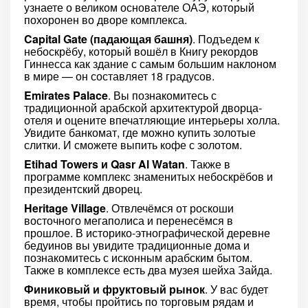
узнаете о великом основателе ОАЭ, который
похоронен во дворе комплекса.
Capital Gate (падающая башня)
. Подъедем к
небоскрёбу, который вошёл в Книгу рекордов
Гиннесса как здание с самым большим наклоном
в мире — он составляет 18 градусов.
Emirates Palace
. Вы познакомитесь с
традиционной арабской архитектурой дворца-
отеля и оцените впечатляющие интерьеры холла.
Увидите банкомат, где можно купить золотые
слитки. И сможете выпить кофе с золотом.
Etihad Towers и Qasr Al Watan
. Также в
программе комплекс знаменитых небоскрёбов и
президентский дворец.
Heritage Village
. Отвлечёмся от роскоши
восточного мегаполиса и перенесёмся в
прошлое. В историко-этнографической деревне
бедуинов вы увидите традиционные дома и
познакомитесь с исконным арабским бытом.
Также в комплексе есть два музея шейха Зайда.
Финиковый и фруктовый рынок
. У вас будет
время, чтобы пройтись по торговым рядам и