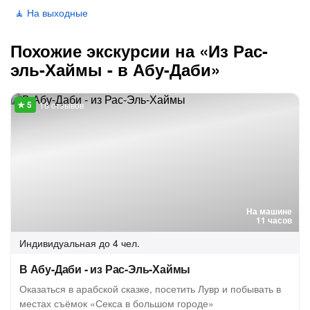
🧘 На выходные
Похожие экскурсии на «Из Рас-
эль-Хаймы - в Абу-Даби»
10 отзывов
На машине
11 часов
Индивидуальная
до 4 чел.
В Абу-Даби - из Рас-Эль-Хаймы
Оказаться в арабской сказке, посетить Лувр и побывать в
местах съёмок «Секса в большом городе»