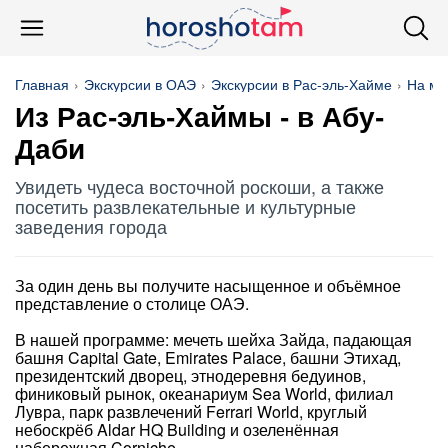
Главная
Экскурсии в ОАЭ
Экскурсии в Рас-эль-Хайме
На м
Из Рас-эль-Хаймы - в Абу-
Даби
Увидеть чудеса восточной роскоши, а также
посетить развлекательные и культурные
заведения города
За один день вы получите насыщенное и объёмное
представление о столице ОАЭ.
В нашей программе: мечеть шейха Зайда, падающая
башня Capital Gate, Emirates Palace, башни Этихад,
президентский дворец, этнодеревня бедуинов,
финиковый рынок, океанариум Sea World, филиал
Лувра, парк развлечений Ferrari World, круглый
небоскрёб Aldar HQ Building и озеленённая
набережная Corniche.