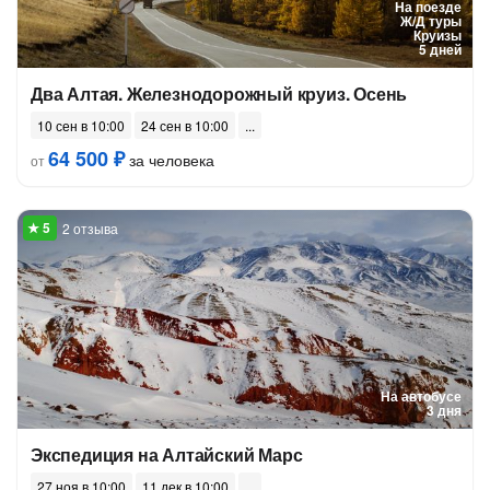
На поезде
Ж/Д туры
Круизы
5 дней
Два Алтая. Железнодорожный круиз. Осень
10 сен в 10:00
24 сен в 10:00
64 500 ₽
за человека
от
2 отзыва
На автобусе
3 дня
Экспедиция на Алтайский Марс
27 ноя в 10:00
11 дек в 10:00