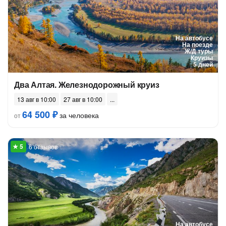
На автобусе
На поезде
Ж/Д туры
Круизы
5 дней
Два Алтая. Железнодорожный круиз
13 авг в 10:00
27 авг в 10:00
64 500 ₽
за человека
от
6 отзывов
На автобусе