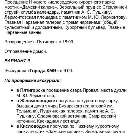
Посещение Нижнего кисловодского курортного парка:
мостик «Дамский каприз», Зеркальный пруд со Стеклянной
струей, клумба календарь, памятник А. С. Пушкину,
Лермонтовская площадка с памятником М. Ю. Лермонтову,
Главная Нарзанная галерея с тремя нарзанами (общий,
сульфатный и доломитный), Курортный бульвар, Главные
Нарзанные ванны.
Возвращение в Пятигорск в 18:00.
Отправление домой.
ВАРИАНТ II
Экскурсия
«Города КМВ»
в 9:00.
По программе экскурсии:
в Пятигорске
посещение озера Провал, места дуэли
М. Ю. Лермонтова;
в Железноводске
прогулка по курортному парку:
бывшая дача эмира Бухарского (санаторий им.
Тельмана), Пушкинская галерея, памятник А. С.
Пушкину, Славяновский источник, Смирновский
источник, Каскадная лестница;
в Кисловодске
прогулка по Нижнему курортному
парку: мостик «Дамский каприз», Зеркальный пруд и