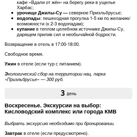
кафе «Вдали от жён» на берегу реки в ущелье
Харбас;
урочище Джилы-Су —
северное Приэльбрусье;
водопады
: пешеходная прогулка 1-5 км по желанию/
возможности (к 2-3 водопадам);
купание
в теплом целебном источнике Джилы-Су,
дарящем прилив сил и необычайной бодрости.
Возвращение в отель в 17:00-18:00.
Свободное время.
Ужин
в отеле (если тур с питанием).
Э
кологический сбор на территории нац. парка
«Приэльбрусье» — 300 руб.
3
день
Воскресенье. Экскурсии на выбор:
Кисловодский комплекс или города КМВ
Выбрать экскурсию необходимо при бронировании.
Завтрак
в отеле (если предусмотрено).