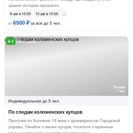
хранит истории прошлого
9 авг в 10:00
10 авг в 10:00
6500 ₽
за всё до 5 чел.
от
28 отзывов
Пешая
1 час
Индивидуальная
до 5 чел.
По следам коломенских купцов
Прогулка по Коломне 19 века с архивариусом Городской
управы. Узнайте о жизни купцов, посетите старинные
улицы и площади, ощутите дух прошлого