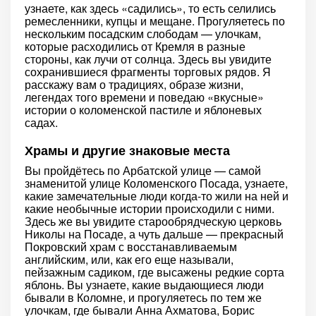
узнаете, как здесь «садились», то есть селились
ремесленники, купцы и мещане. Прогуляетесь по
нескольким посадским слободам — улочкам,
которые расходились от Кремля в разные
стороны, как лучи от солнца. Здесь вы увидите
сохранившиеся фрагменты торговых рядов. Я
расскажу вам о традициях, образе жизни,
легендах того времени и поведаю «вкусные»
истории о коломенской пастиле и яблоневых
садах.
Храмы и другие знаковые места
Вы пройдётесь по Арбатской улице — самой
знаменитой улице Коломенского Посада, узнаете,
какие замечательные люди когда-то жили на ней и
какие необычные истории происходили с ними.
Здесь же вы увидите старообрядческую церковь
Николы на Посаде, а чуть дальше — прекрасный
Покровский храм с восстанавливаемым
английским, или, как его еще называли,
пейзажным садиком, где высажены редкие сорта
яблонь. Вы узнаете, какие выдающиеся люди
бывали в Коломне, и прогуляетесь по тем же
улочкам, где бывали Анна Ахматова, Борис