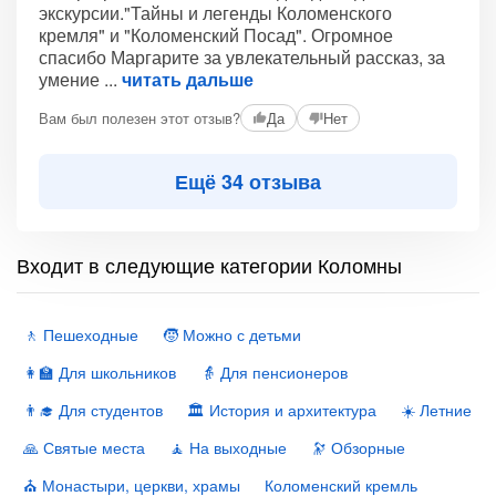
экскурсии."Тайны и легенды Коломенского
кремля" и "Коломенский Посад". Огромное
спасибо Маргарите за увлекательный рассказ, за
умение
читать дальше
Вам был полезен этот отзыв?
Да
Нет
Ещё 34 отзыва
Входит в следующие категории Коломны
🚶 Пешеходные
🧒 Можно с детьми
👩‍🏫 Для школьников
👵 Для пенсионеров
👨‍🎓 Для студентов
🏛 История и архитектура
☀️ Летние
🙏 Святые места
🧘 На выходные
🔭 Обзорные
⛪️ Монастыри, церкви, храмы
Коломенский кремль