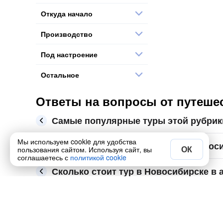
Откуда начало
Производство
Под настроение
Остальное
Ответы на вопросы от путеше
Самые популярные туры этой рубрик
Мы используем cookie для удобства
Какие места ещё посмотреть в Новос
ОК
пользования сайтом. Используя сайт, вы
соглашаетесь с
политикой cookie
Сколько стоит тур в Новосибирске в а
Купите самый интересный из 6 туров в Новосибир
на 📅 август, сентябрь и октябрь