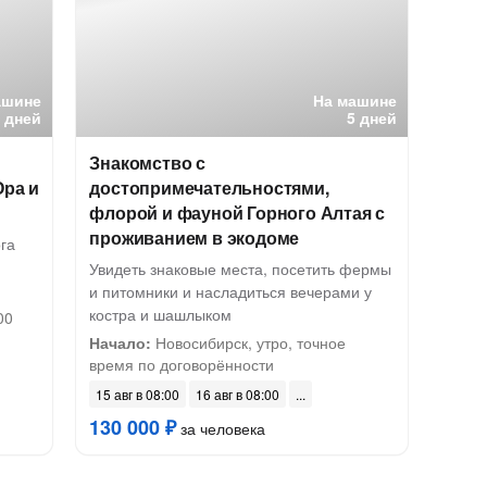
ашине
На машине
5 дней
5 дней
Знакомство с
Ора и
достопримечательностями,
флорой и фауной Горного Алтая с
проживанием в экодоме
га
Увидеть знаковые места, посетить фермы
и питомники и насладиться вечерами у
костра и шашлыком
00
Начало:
Новосибирск, утро, точное
время по договорённости
15 авг в 08:00
16 авг в 08:00
130 000 ₽
за человека