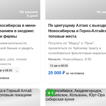
На машине
На м
6 дней
восибирска в мини-
По цветущему Алтаю с выездо
ванием в экодоме:
Новосибирска и Горно-Алтайс
 и фермы
топовые места
римечательности,
Погулять по "Марсу" и "Луне",
ской баньке и увидеть
прокатиться по Чуйскому тракту и
полюбоваться фиолетовым мараль
ск, утро, точное
Начало:
Новосибирск, 8:30
ённости
13 авг в 08:00
вг в 08:00
25 000 ₽
за человека
ловека
2 отзыва