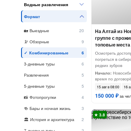
Водные развлечения
Формат
Выездные
На Алтай из Но
группе с прожи
Обзорные
топовые места
Комбинированные
Осмотреть достоп
погреться в сибир
3-дневные туры
редких зубров
Начало:
Новосибир
Развлечения
время по договор
5-дневные туры
15 авг в 08:00
16 а
150 000 ₽
за че
Фотопрогулки
Бары и ночная жизнь
4 отзыва
История и архитектура
7-дневные туры