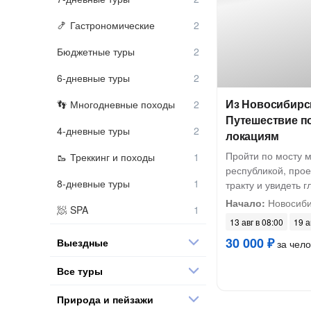
Гастрономические
Бюджетные туры
6-дневные туры
Из Новосибирск
Многодневные походы
Путешествие п
4-дневные туры
локациям
Пройти по мосту 
Треккинг и походы
республикой, прое
8-дневные туры
тракту и увидеть 
Начало:
Новосибир
SPA
13 авг в 08:00
19 а
30 000 ₽
Выездные
за чело
Все туры
Природа и пейзажи