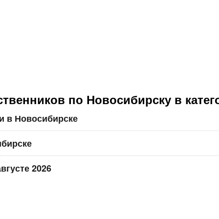
ственников по Новосибирску в кате
и в Новосибирске
ибирске
вгусте 2026
ске на 2026 год по теме «Комбинированные», 14 ⭐ отзывов