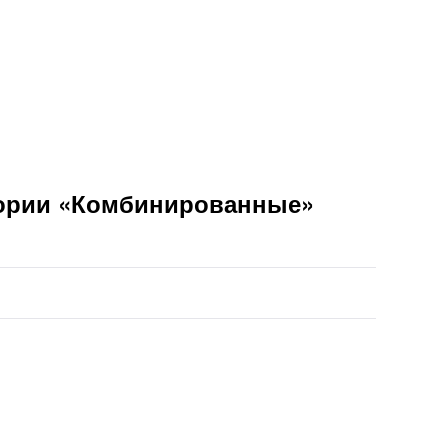
гории «Комбинированные»
, цены от 25000₽. Сегодня можно забронировать