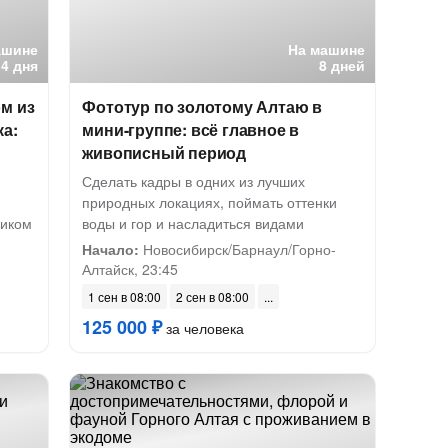
ашине
На машине
4 дня
8 дней
м из
Фототур по золотому Алтаю в
ка:
мини-группе: всё главное в
живописный период
Сделать кадры в одних из лучших
природных локациях, поймать оттенки
ником
воды и гор и насладиться видами
Начало:
Новосибирск/Барнаул/Горно-
Алтайск, 23:45
1 сен в 08:00
2 сен в 08:00
125 000 ₽
за человека