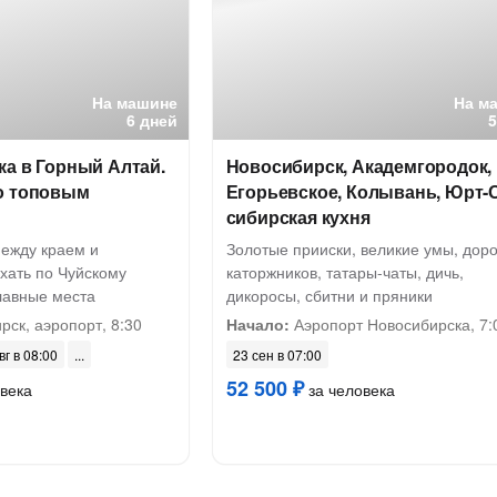
На машине
На м
6 дней
а в Горный Алтай.
Новосибирск, Академгородок,
о топовым
Егорьевское, Колывань, Юрт-
сибирская кухня
между краем и
Золотые прииски, великие умы, доро
хать по Чуйскому
каторжников, татары-чаты, дичь,
главные места
дикоросы, сбитни и пряники
ск, аэропорт, 8:30
Начало:
Аэропорт Новосибирска, 7:
вг в 08:00
23 сен в 07:00
52 500 ₽
века
за человека