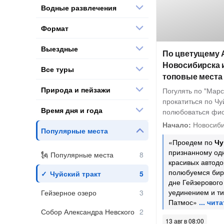
Водные развлечения
Формат
Выездные
По цветущему 
Новосибирска и
Все туры
топовые места
Природа и пейзажи
Погулять по "Марсу
прокатиться по Чу
Время дня и года
полюбоваться фи
Начало:
Новосиби
Популярные места
«Проедем по
Чу
признанному од
Популярные места
красивых автодо
полюбуемся бир
Чуйский тракт
дне Гейзерового
уединением и т
Гейзерное озеро
Патмос»
Собор Александра Невского
13 авг в 08:00