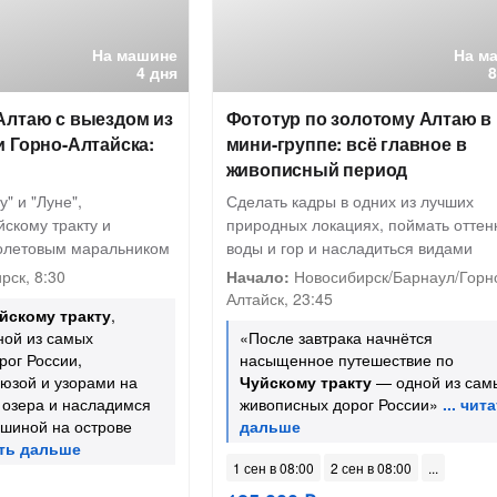
На машине
На м
4 дня
Алтаю с выездом из
Фототур по золотому Алтаю в
 Горно-Алтайска:
мини-группе: всё главное в
живописный период
" и "Луне",
Сделать кадры в одних из лучших
йскому тракту и
природных локациях, поймать оттен
олетовым маральником
воды и гор и насладиться видами
рск, 8:30
Начало:
Новосибирск/Барнаул/Горн
Алтайск, 23:45
йскому тракту
,
ной из самых
«После завтрака начнётся
рог России,
насыщенное путешествие по
юзой и узорами на
Чуйскому тракту
— одной из сам
 озера и насладимся
живописных дорог России»
ишиной на острове
1 сен в 08:00
2 сен в 08:00