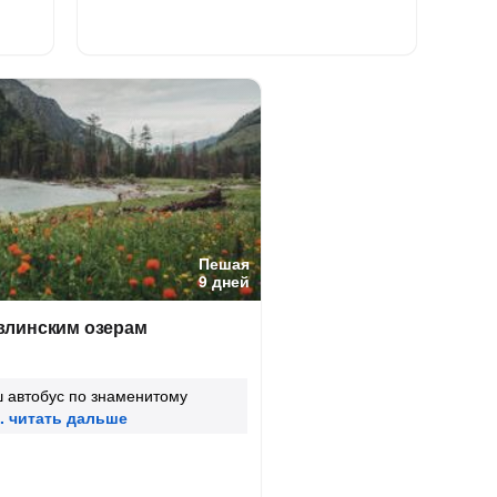
Пешая
9 дней
влинским озерам
ш автобус по знаменитому
а