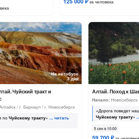
125 000 ₽
за человека
века
На автобусе
3 дня
тай. Чуйский тракт и
Алтай. Поход к Ша
с
Начало:
Новосибирск
Алтайск / г. Барнаул / г. Новосибирск
«Дорога поведет на
Чуйскому тракту
»
я по
Чуйскому тракту
»
5 сен в 10:00
59 700 ₽
за человек