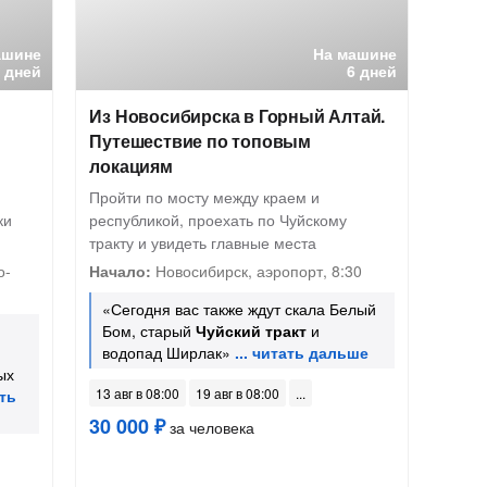
ашине
На машине
8 дней
6 дней
Из Новосибирска в Горный Алтай.
Путешествие по топовым
локациям
Пройти по мосту между краем и
ки
республикой, проехать по Чуйскому
тракту и увидеть главные места
о-
Начало:
Новосибирск, аэропорт, 8:30
«Сегодня вас также ждут скала Белый
Бом, старый
Чуйский тракт
и
водопад Ширлак»
ых
13 авг в 08:00
19 авг в 08:00
30 000 ₽
за человека