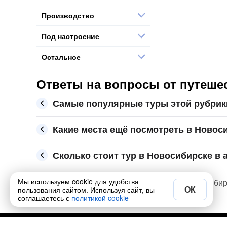
Производство
Под настроение
Остальное
Ответы на вопросы от путешес
Самые популярные туры этой рубрик
Какие места ещё посмотреть в Новос
Сколько стоит тур в Новосибирске в а
Мы используем cookie для удобства
Купите самый интересный из 5 туров в Новосибирс
ОК
пользования сайтом. Используя сайт, вы
август, сентябрь и октябрь
соглашаетесь с
политикой cookie