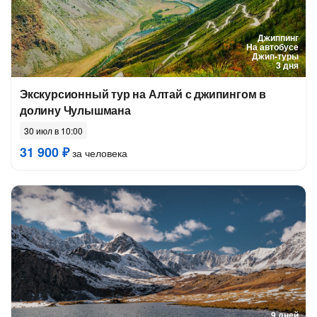
Джиппинг
На автобусе
Джип-туры
3 дня
Экскурсионный тур на Алтай с джипингом в
долину Чулышмана
30 июл в 10:00
31 900 ₽
за человека
9 дней