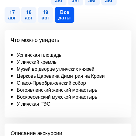
авг
авг
авг
авг
17
18
19
Все
авг
авг
авг
даты
Что можно увидеть
Успенская площадь
Угличский кремль
Музей во дворце угличских князей
Церковь Царевича Димитрия на Крови
Спасо-Преображенский собор
Богоявленский женский монастырь
Воскресенский мужской монастырь
Угличская ГЭС
Описание экскурсии