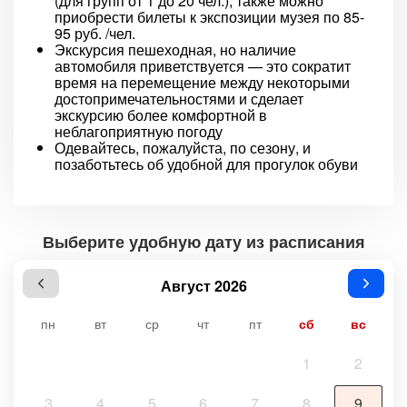
(для групп от 1 до 20 чел.), также можно
приобрести билеты к экспозиции музея по 85-
95 руб. /чел.
Экскурсия пешеходная, но наличие
автомобиля приветствуется — это сократит
время на перемещение между некоторыми
достопримечательностями и сделает
экскурсию более комфортной в
неблагоприятную погоду
Одевайтесь, пожалуйста, по сезону, и
позаботьтесь об удобной для прогулок обуви
Выберите удобную дату из расписания
Август 2026
пн
вт
ср
чт
пт
сб
вс
1
2
3
4
5
6
7
8
9