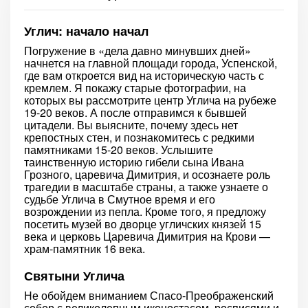
Углич: начало начал
Погружение в «дела давно минувших дней»
начнется на главной площади города, Успенской,
где вам откроется вид на историческую часть с
кремлем. Я покажу старые фотографии, на
которых вы рассмотрите центр Углича на рубеже
19-20 веков. А после отправимся к бывшей
цитадели. Вы выясните, почему здесь нет
крепостных стен, и познакомитесь с редкими
памятниками 15-20 веков. Услышите
таинственную историю гибели сына Ивана
Грозного, царевича Димитрия, и осознаете роль
трагедии в масштабе страны, а также узнаете о
судьбе Углича в Смутное время и его
возрождении из пепла. Кроме того, я предложу
посетить музей во дворце угличских князей 15
века и церковь Царевича Димитрия на Крови —
храм-памятник 16 века.
Святыни Углича
Не обойдем вниманием Спасо-Преображенский
собор с великолепным иконостасом, росписями и