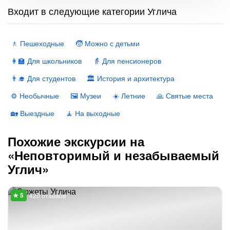
Входит в следующие категории Углича
🚶 Пешеходные
🧒 Можно с детьми
👩‍🏫 Для школьников
👵 Для пенсионеров
👨‍🎓 Для студентов
🏛 История и архитектура
⚙️ Необычные
🖼 Музеи
☀️ Летние
🙏 Святые места
🏡 Выездные
🧘 На выходные
Похожие экскурсии на
«Неповторимый и незабываемый
Углич»
420 отзывов