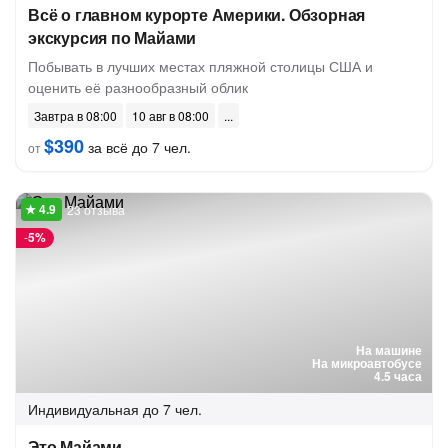
Всё о главном курорте Америки. Обзорная
экскурсия по Майами
Побывать в лучших местах пляжной столицы США и
оценить её разнообразный облик
Завтра в 08:00
10 авг в 08:00
$390
за всё до 7 чел.
от
23 отзыва
-
5%
На машине
На микроавтобусе
4.5 часа
Индивидуальная
до 7 чел.
Это Майами