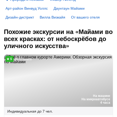
Арт-район Винвуд Уоллс
Даунтаун Майами
Дизайн-дистрикт
Вилла Визкайя
От вашего отеля
Похожие экскурсии на «Майами во
всех красках: от небоскрёбов до
уличного искусства»
98 отзывов
На машине
На микроавтобусе
4 часа
Индивидуальная
до 7 чел.