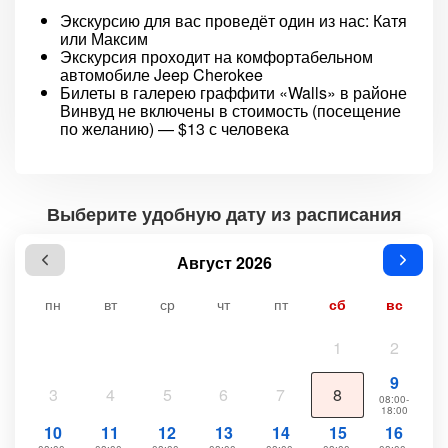
Экскурсию для вас проведёт один из нас: Катя
или Максим
Экскурсия проходит на комфортабельном
автомобиле Jeep Cherokee
Билеты в галерею граффити «Walls» в районе
Винвуд не включены в стоимость (посещение
по желанию) — $13 с человека
Выберите удобную дату из расписания
Август 2026
пн
вт
ср
чт
пт
сб
вс
1
2
9
3
4
5
6
7
8
08:00-
18:00
10
11
12
13
14
15
16