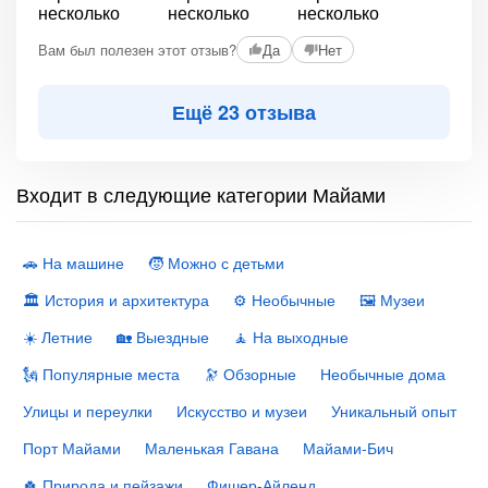
Вам был полезен этот отзыв?
Да
Нет
Ещё 23 отзыва
Входит в следующие категории Майами
🚗 На машине
🧒 Можно с детьми
🏛 История и архитектура
⚙️ Необычные
🖼 Музеи
☀️ Летние
🏡 Выездные
🧘 На выходные
🗽 Популярные места
🔭 Обзорные
Необычные дома
Улицы и переулки
Искусство и музеи
Уникальный опыт
Порт Майами
Маленькая Гавана
Майами-Бич
🍀 Природа и пейзажи
Фишер-Айленд