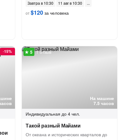
Завтра в 10:30
11 авг в 10:30
$120
за человека
от
-
15%
1 отзыв
ашине
На машине
часов
7.5 часов
Индивидуальная
до 4 чел.
Такой разный Майами
вои
От океана и исторических кварталов до