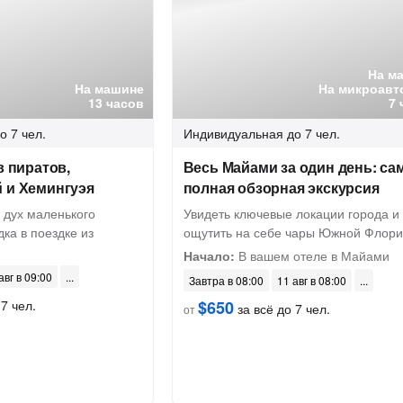
На м
На машине
На микроавт
13 часов
7 
о 7 чел.
Индивидуальная
до 7 чел.
в пиратов,
Весь Майами за один день: са
 и Хемингуэя
полная обзорная экскурсия
 дух маленького
Увидеть ключевые локации города и
дка в поездке из
ощутить на себе чары Южной Флор
Начало:
В вашем отеле в Майами
авг в 09:00
Завтра в 08:00
11 авг в 08:00
7 чел.
$650
за всё до 7 чел.
от