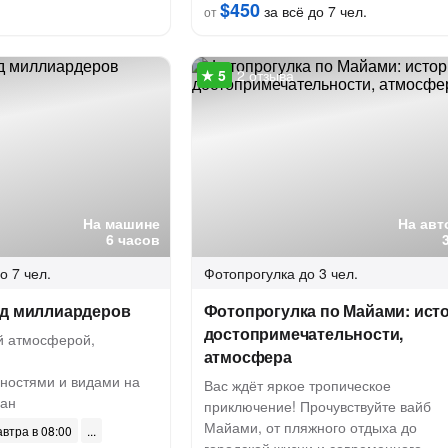
$450
за всё до 7 чел.
от
2 отзыва
На машине
На авт
6 часов
о 7 чел.
Фотопрогулка
до 3 чел.
од миллиардеров
Фотопрогулка по Майами: ист
достопримечательности,
й атмосферой,
атмосфера
ностями и видами на
Вас ждёт яркое тропическое
еан
приключение! Прочувствуйте вайб
Майами, от пляжного отдыха до
автра в 08:00