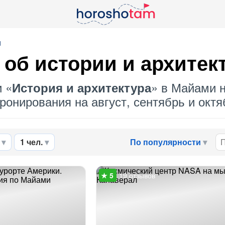
и
 об
истории и архитек
и «
» в Майами н
История и архитектура
ронирования на август, сентябрь и октяб
1 чел.
По популярности
19 отзывов