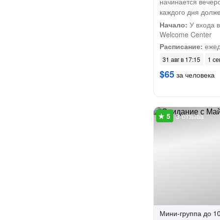
начинается вечеро
каждого дня долже
Начало:
У входа в
Welcome Center
Расписание:
ежед
31 авг в 17:15
1 се
$65
за человека
3 отзыва
Мини-группа
до 10