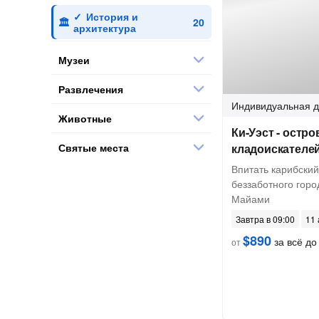
История и
архитектура
Музеи
Развлечения
Индивидуальная
д
Животные
Ки-Уэст - остро
Святые места
кладоискателей
Впитать карибский
беззаботного горо
Майами
Завтра в 09:00
11 
$890
за всё до 
от