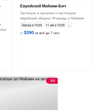
-
Еврейский Майами-Бич
в
Заглянуть в прошлое и настоящее
еврейской общины Флориды и Майами
м
Завтра в 10:00
11 авг в 10:00
ольн
$390
за всё до 7 чел.
от
-
5%