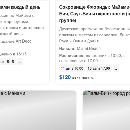
йами каждый день
Сокровище Флориды: Майами
Бич, Саут-Бич и окрестности (
рсия по Майами с
группе)
ми маршрутами.
ко, пляжи и интересные
Дружеская прогулка по белоснежны
каждый день
пляжам и местам из сериалов, Линк
Роуд и Оушен Драйв
 здание Art Deco
Начало:
Miami Beach
невно в 15:15
Расписание:
во вторник в 10:00, в
воскресенье в 17:00
н в 15:15
11 авг в 10:00
16 авг в 17:00
$120
за человека