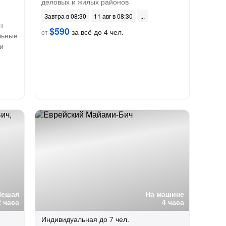
деловых и жилых районов
Завтра в 08:30
11 авг в 08:30
н
$590
за всё до 4 чел.
от
льные
и
Пешая
На машине
2 часа
4 часа
Индивидуальная
до 7 чел.