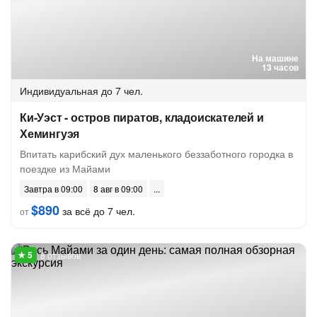
На машине
13 часов
Индивидуальная
до 7 чел.
Ки-Уэст - остров пиратов, кладоискателей и
Хемингуэя
Впитать карибский дух маленького беззаботного городка в
поездке из Майами
Завтра в 09:00
8 авг в 09:00
$890
за всё до 7 чел.
от
8 отзывов