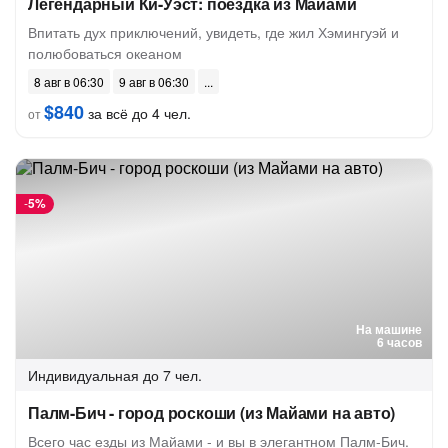
Легендарный Ки-Уэст: поездка из Майами
Впитать дух приключений, увидеть, где жил Хэмингуэй и
полюбоваться океаном
8 авг в 06:30
9 авг в 06:30
$840
за всё до 4 чел.
от
-
5%
На машине
6 часов
Индивидуальная
до 7 чел.
Палм-Бич - город роскоши (из Майами на авто)
Всего час езды из Майами - и вы в элегантном Палм-Бич.