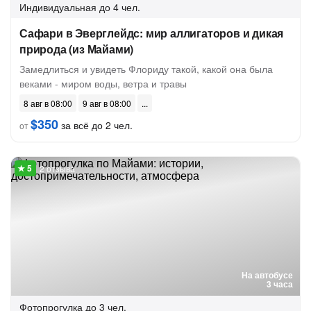
Индивидуальная
до 4 чел.
Сафари в Эверглейдс: мир аллигаторов и дикая
природа (из Майами)
Замедлиться и увидеть Флориду такой, какой она была
веками - миром воды, ветра и травы
8 авг в 08:00
9 авг в 08:00
$350
за всё до 2 чел.
от
2 отзыва
На автобусе
3 часа
Фотопрогулка
до 3 чел.