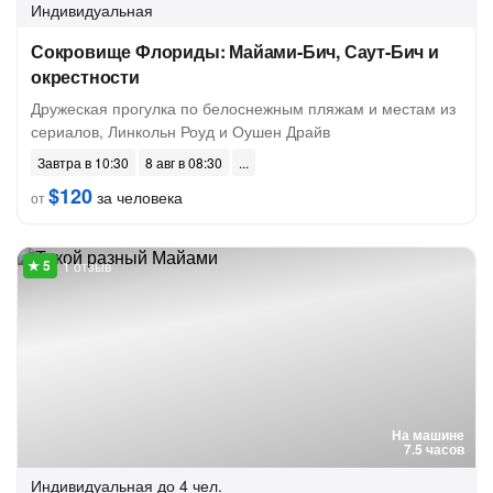
Индивидуальная
Сокровище Флориды: Майами-Бич, Саут-Бич и
окрестности
Дружеская прогулка по белоснежным пляжам и местам из
сериалов, Линкольн Роуд и Оушен Драйв
Завтра в 10:30
8 авг в 08:30
$120
за человека
от
1 отзыв
На машине
7.5 часов
Индивидуальная
до 4 чел.