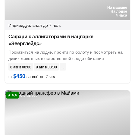
На машине
На лодке
4 часа
Индивидуальная
до 7 чел.
Сафари с аллигаторами в нацпарке
«Эверглейдс»
Прокатиться на лодке, пройти по болоту и посмотреть на
диких животных в естественной среде обитания
8 авг в 08:00
9 авг в 08:00
$450
за всё до 7 чел.
от
6 отзывов