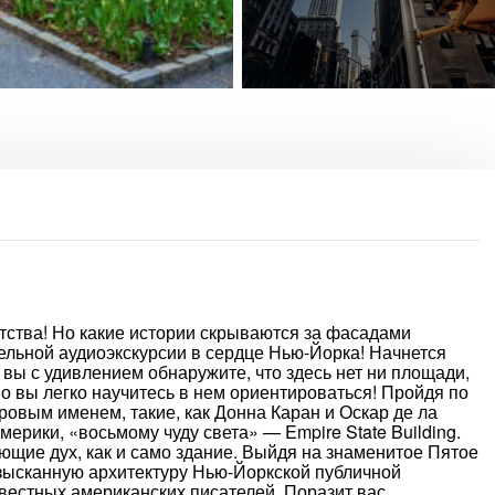
тства! Но какие истории скрываются за фасадами
ельной аудиоэкскурсии в сердце Нью-Йорка! Начнется
 вы с удивлением обнаружите, что здесь нет ни площади,
о вы легко научитесь в нем ориентироваться! Пройдя по
ровым именем, такие, как Донна Каран и Оскар де ла
ерики, «восьмому чуду света» — Empire State Building.
ющие дух, как и само здание. Выйдя на знаменитое Пятое
изысканную архитектуру Нью-Йоркской публичной
вестных американских писателей. Поразит вас