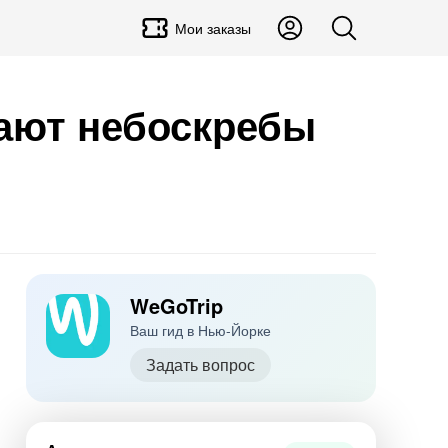
Мои заказы
вают небоскребы
WeGoTrip
Ваш гид в Нью-Йорке
Задать вопрос