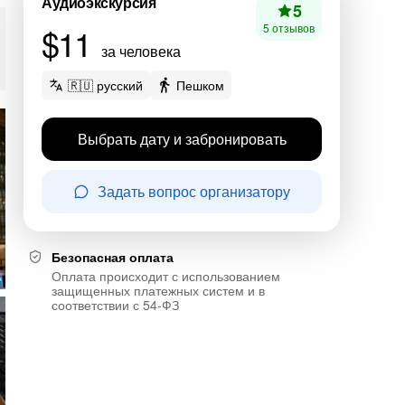
Аудиоэкскурсия
5
$11
5 отзывов
за человека
🇷🇺 русский
Пешком
Выбрать дату и забронировать
Задать вопрос организатору
Безопасная оплата
Оплата происходит с использованием
защищенных платежных систем и в
соответствии с 54-ФЗ