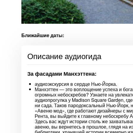
Ближайшие даты:
Описание аудиогида
За фасадами Манхэттена:
аудиоэкскурсия в сердце Нью-Йорка.
Манхэттен — это воплощение успеха и бога
огромных небоскребов? Узнаете на увлекат
аудиопрогулка у Madison Square Garden, где
ни сада. Таков пародоксальный Нью-Йорк, н
«Авеню мод», где работают дизайнеры с ми
Рента, вы выйдите к главному небоскребу Ам
Здесь вас ждут истории столь же захватыва
авеню, вы вернетесь в прошлое, глядя на 
библиотеки, хранящей истории всемирно из