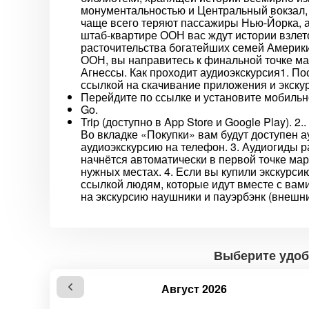
монументальностью и Центральный вокзал, 
чаще всего теряют пассажиры Нью-Йорка, а
штаб-квартире ООН вас ждут истории взлето
расточительства богатейших семей Америк
ООН, вы направитесь к финальной точке ма
Агнессы. Как проходит аудиоэкскурсия1. По
ссылкой на скачивание приложения и экску
Перейдите по ссылке и установите мобиль
Go.
Trip (доступно в App Store и Google Play). 
Во вкладке «Покупки» вам будут доступен а
аудиоэкскурсию на телефон. 3. Аудиогиды р
начнётся автоматически в первой точке мар
нужных местах. 4. Если вы купили экскурси
ссылкой людям, которые идут вместе с вами,
на экскурсию наушники и пауэрбэнк (внешн
Выберите удоб
Август 2026