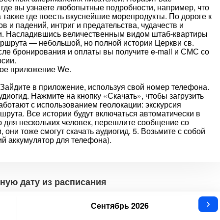
где вы узнаете любопытные подробности, например, что
 также где поесть вкуснейшие морепродукты. По дороге к
в и падений, интриг и предательства, чудачеств и
и. Насладившись величественным видом штаб-квартиры
ршрута — небольшой, но полной истории Церкви св.
сле бронирования и оплаты вы получите e-mail и СМС со
рсии.
ное приложение We.
2.. Зайдите в приложение, используя свой номер телефона.
удиогид. Нажмите на кнопку «Скачать», чтобы загрузить
аботают с использованием геолокации: экскурсия
шрута. Все истории будут включаться автоматически в
ю для нескольких человек, перешлите сообщение со
 они тоже смогут скачать аудиогид. 5. Возьмите с собой
ий аккумулятор для телефона).
ную дату из расписания
Сентябрь 2026