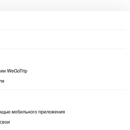
нии WeGoTrip
ля
омощью мобильного приложения
 свои