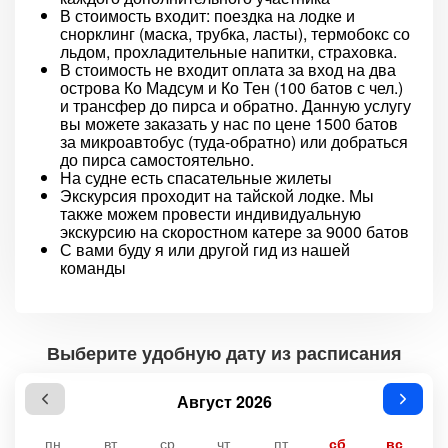
В стоимость входит: поездка на лодке и
снорклинг (маска, трубка, ласты), термобокс со
льдом, прохладительные напитки, страховка.
В стоимость не входит оплата за вход на два
острова Ко Мадсум и Ко Тен (100 батов с чел.)
и трансфер до пирса и обратно. Данную услугу
вы можете заказать у нас по цене 1500 батов
за микроавтобус (туда-обратно) или добраться
до пирса самостоятельно.
На судне есть спасательные жилеты
Экскурсия проходит на тайской лодке. Мы
также можем провести индивидуальную
экскурсию на скоростном катере за 9000 батов
С вами буду я или другой гид из нашей
команды
Выберите удобную дату из расписания
Август 2026
пн
вт
ср
чт
пт
сб
вс