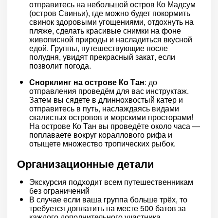
отправитесь на небольшой остров Ко Мадсум
(остров Свиньи), где можно будет покормить
свинок здоровыми угощениями, отдохнуть на
пляже, сделать красивые снимки на фоне
живописной природы и насладиться вкусной
едой. Группы, путешествующие после
полудня, увидят прекрасный закат, если
позволит погода.
Снорклинг на острове Ко Тан
: до
отправления проведём для вас инструктаж.
Затем вы сядете в длиннохвостый катер и
отправитесь в путь, наслаждаясь видами
скалистых островов и морскими просторами!
На острове Ко Тан вы проведёте около часа —
поплаваете вокруг кораллового рифа и
отыщете множество тропических рыбок.
Организационные детали
Экскурсия подходит всем путешественникам
без ограничений
В случае если ваша группа больше трёх, то
требуется доплатить на месте 500 батов за
каждого дополнительного участника