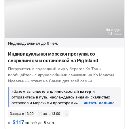
На лодке
4.5 часа
Индивидуальная
до 8 чел.
Индивидуальная морская прогулка со
снорклингом и остановкой на Pig Island
Погрузитесь в подводный мир у берегов Ко Тан и
пообщайтесь с дружелюбными свинками на Ко Мадсум.
Идеальный отдых на Самуи для всей семьи
«Затем вы сядете в длиннохвостый
катер
и
отправитесь в путь, наслаждаясь видами скалистых
островов и морскими просторами»
Завтра в 13:00
11 авг в 13:00
$117
за всё до 8 чел.
от