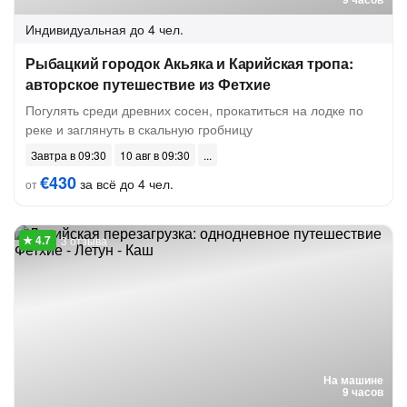
Индивидуальная
до 4 чел.
Рыбацкий городок Акьяка и Карийская тропа:
авторское путешествие из Фетхие
Погулять среди древних сосен, прокатиться на лодке по
реке и заглянуть в скальную гробницу
Завтра в 09:30
10 авг в 09:30
€430
за всё до 4 чел.
от
3 отзыва
На машине
9 часов