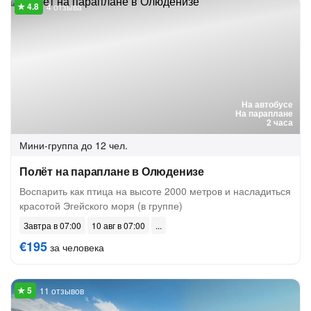
4 отзыва
На автобусе
На параплане
2 часа
Мини-группа
до 12 чел.
Полёт на параплане в Олюденизе
Воспарить как птица на высоте 2000 метров и насладиться
красотой Эгейского моря (в группе)
Завтра в 07:00
10 авг в 07:00
€195
за человека
11 отзывов