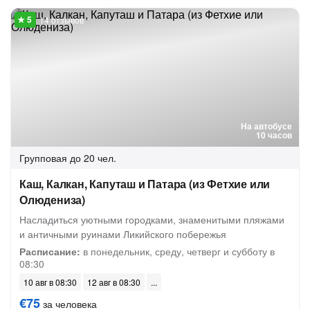
14 отзывов
На автобусе
10 часов
Групповая
до 20 чел.
Каш, Калкан, Капуташ и Патара (из Фетхие или
Олюдениза)
Насладиться уютными городками, знаменитыми пляжами
и античными руинами Ликийского побережья
Расписание:
в понедельник, среду, четверг и субботу в
08:30
10 авг в 08:30
12 авг в 08:30
€75
за человека