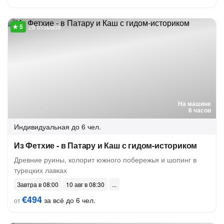
28 отзывов
На машине
6 часов
Индивидуальная
до 6 чел.
Из Фетхие - в Патару и Каш с гидом-историком
Древние руины, колорит южного побережья и шопинг в
турецких лавках
Завтра в 08:00
10 авг в 08:30
€494
за всё до 6 чел.
от