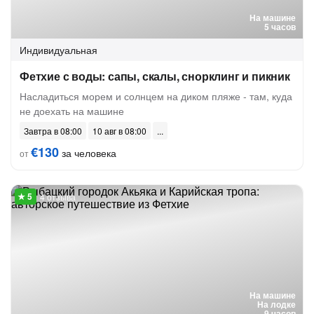
На машине
5 часов
Индивидуальная
Фетхие с воды: сапы, скалы, снорклинг и пикник
Насладиться морем и солнцем на диком пляже - там, куда
не доехать на машине
Завтра в 08:00
10 авг в 08:00
€130
за человека
от
4 отзыва
На машине
На лодке
9 часов