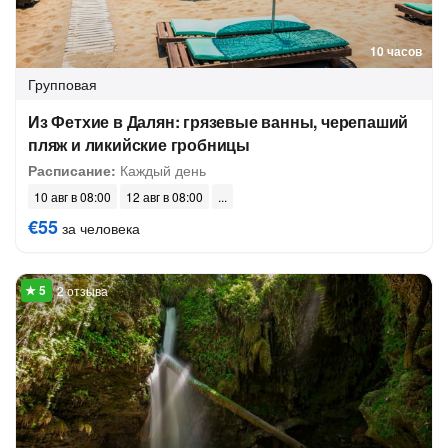
10 часов
Групповая
Из Фетхие в Далян: грязевые ванны, черепаший
пляж и ликийские гробницы
Расписание:
Каждый день
10 авг в 08:00
12 авг в 08:00
€55
за человека
2 отзыва