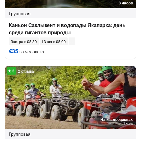
8 часов
Групповая
Каньон Саклыкент и водопады Якапарка: день
среди гигантов природы
Завтра в 08:30
13 авг в 08:00
€35
за человека
2 отзыва
На квадроциклах
1 час
Групповая