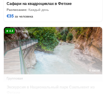
Сафари на квадроциклах в Фетхие
Расписание:
Каждый день
€35
за человека
3 отзыва
8 часов
Групповая
Экскурсия в Национальный парк Саклыкент из
Фетхие
Завтра в 08:30
16 авг в 08:30