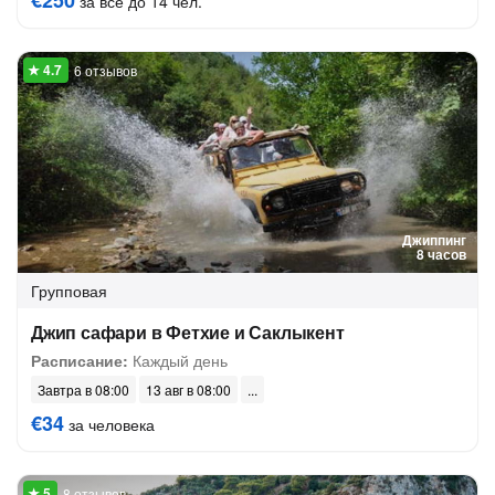
€250
за всё до 14 чел.
6 отзывов
Джиппинг
8 часов
Групповая
Джип сафари в Фетхие и Саклыкент
Расписание:
Каждый день
Завтра в 08:00
13 авг в 08:00
€34
за человека
8 отзывов