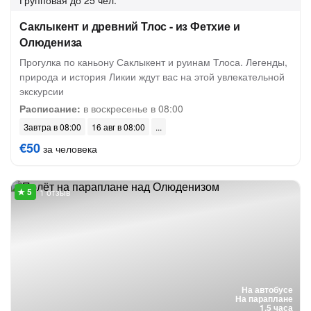
Групповая
до 25 чел.
Саклыкент и древний Тлос - из Фетхие и
Олюдениза
Прогулка по каньону Саклыкент и руинам Тлоса. Легенды,
природа и история Ликии ждут вас на этой увлекательной
экскурсии
Расписание:
в воскресенье в 08:00
Завтра в 08:00
16 авг в 08:00
€50
за человека
1 отзыв
На автобусе
На параплане
1.5 часа