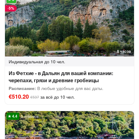
-
5%
8 часов
Индивидуальная
до 10 чел.
Из Фетхие - в Дальян для вашей компании:
черепахи, грязи и древние гробницы
Расписание:
В любые удобные для вас даты.
€510.20
за всё до 10 чел.
€537
5 отзывов