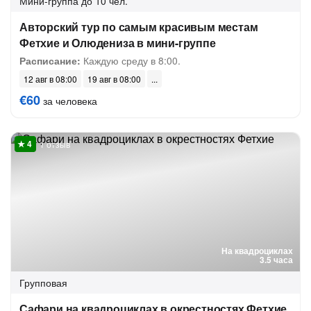
Мини-группа
до 10 чел.
Авторский тур по самым красивым местам
Фетхие и Олюдениза в мини-группе
Расписание:
Каждую среду в 8:00.
12 авг в 08:00
19 авг в 08:00
€60
за человека
1 отзыв
На квадроциклах
3.5 часа
Групповая
Сафари на квадроциклах в окрестностях Фетхие