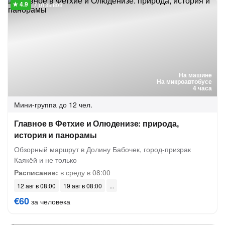
7 отзывов
На машине
На микроавтобусе
4 часа
Мини-группа
до 12 чел.
Главное в Фетхие и Олюденизе: природа,
история и панорамы
Обзорный маршрут в Долину Бабочек, город-призрак
Каякёй и не только
Расписание:
в среду в 08:00
12 авг в 08:00
19 авг в 08:00
€60
за человека