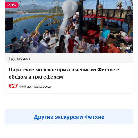
-
10%
7 часов
Групповая
Пиратское морское приключение из Фетхие с
обедом и трансфером
€27
за человека
€30
Другие экскурсии Фетхие