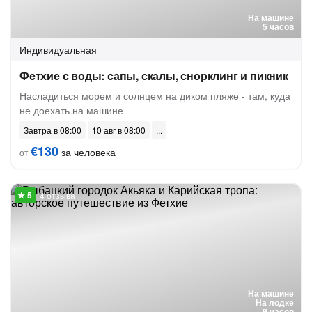
На машине
5 часов
Индивидуальная
Фетхие с воды: сапы, скалы, снорклинг и пикник
Насладиться морем и солнцем на диком пляже - там, куда
не доехать на машине
Завтра в 08:00
10 авг в 08:00
€130
за человека
от
4 отзыва
На машине
На лодке
9 часов