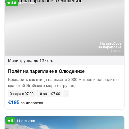
4 отзыва
На автобусе
На параплане
2 часа
Мини-группа
до 12 чел.
Полёт на параплане в Олюденизе
Воспарить как птица на высоте 2000 метров и насладиться
красотой Эгейского моря (в группе)
Завтра в 07:00
10 авг в 07:00
€195
за человека
11 отзывов