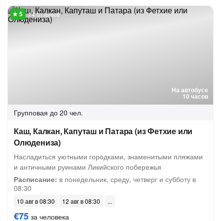
14 отзывов
На автобусе
10 часов
Групповая
до 20 чел.
Каш, Калкан, Капуташ и Патара (из Фетхие или
Олюдениза)
Насладиться уютными городками, знаменитыми пляжами
и античными руинами Ликийского побережья
Расписание:
в понедельник, среду, четверг и субботу в
08:30
10 авг в 08:30
12 авг в 08:30
€75
за человека