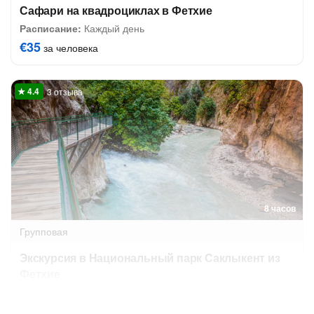
Сафари на квадроциклах в Фетхие
Расписание:
Каждый день
€35
за человека
3 отзыва
8 часов
Групповая
Экскурсия в Национальный парк Саклыкент из
Фетхие
Завтра в 08:30
16 авг в 08:30