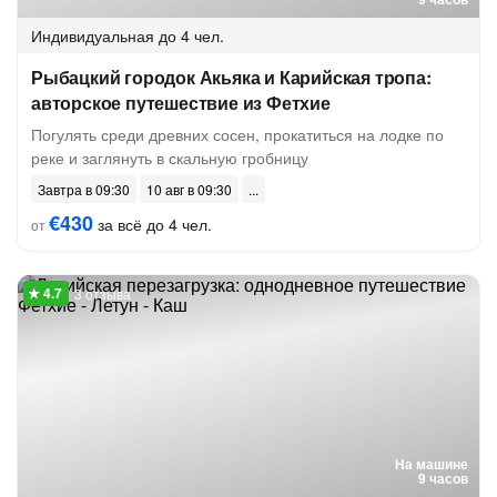
Индивидуальная
до 4 чел.
Рыбацкий городок Акьяка и Карийская тропа:
авторское путешествие из Фетхие
Погулять среди древних сосен, прокатиться на лодке по
реке и заглянуть в скальную гробницу
Завтра в 09:30
10 авг в 09:30
€430
за всё до 4 чел.
от
3 отзыва
На машине
9 часов