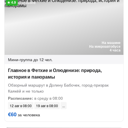
7 отзывов
На машине
На микроавтобусе
4 часа
Мини-группа
до 12 чел.
Главное в Фетхие и Олюденизе: природа,
история и панорамы
Обзорный маршрут в Долину Бабочек, город-призрак
Каякёй и не только
Расписание:
в среду в 08:00
12 авг в 08:00
19 авг в 08:00
€60
за человека