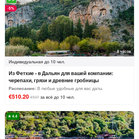
-
5%
8 часов
Индивидуальная
до 10 чел.
Из Фетхие - в Дальян для вашей компании:
черепахи, грязи и древние гробницы
Расписание:
В любые удобные для вас даты.
€510.20
за всё до 10 чел.
€537
5 отзывов