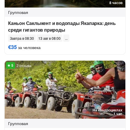
8 часов
Групповая
Каньон Саклыкент и водопады Якапарка: день
среди гигантов природы
Завтра в 08:30
13 авг в 08:00
€35
за человека
2 отзыва
На квадроциклах
1 час
Групповая