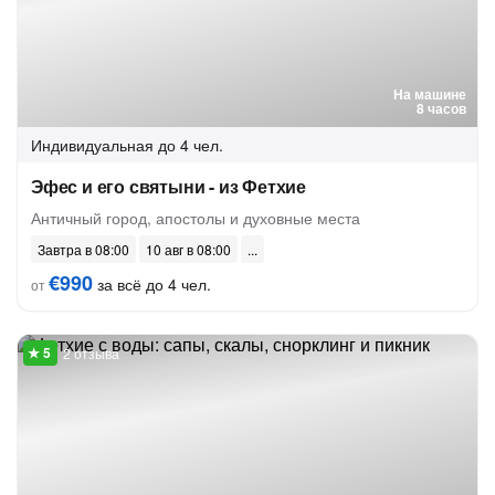
На машине
8 часов
Индивидуальная
до 4 чел.
Эфес и его святыни - из Фетхие
Античный город, апостолы и духовные места
Завтра в 08:00
10 авг в 08:00
€990
за всё до 4 чел.
от
2 отзыва