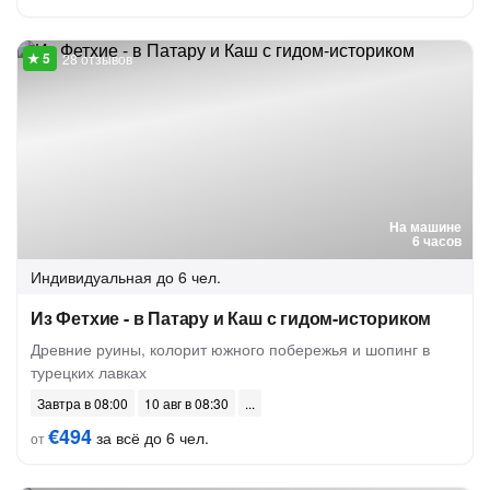
28 отзывов
На машине
6 часов
Индивидуальная
до 6 чел.
Из Фетхие - в Патару и Каш с гидом-историком
Древние руины, колорит южного побережья и шопинг в
турецких лавках
Завтра в 08:00
10 авг в 08:30
€494
за всё до 6 чел.
от