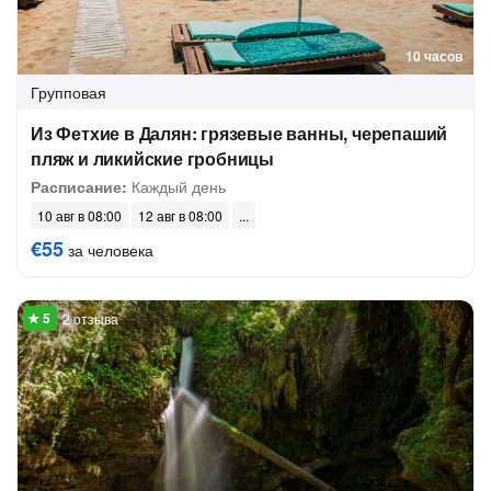
10 часов
Групповая
Из Фетхие в Далян: грязевые ванны, черепаший
пляж и ликийские гробницы
Расписание:
Каждый день
10 авг в 08:00
12 авг в 08:00
€55
за человека
2 отзыва