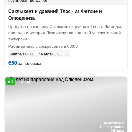
Групповая
до 25 чел.
Саклыкент и древний Тлос - из Фетхие и
Олюдениза
Прогулка по каньону Саклыкент и руинам Тлоса. Легенды,
природа и история Ликии ждут вас на этой увлекательной
экскурсии
Расписание:
в воскресенье в 08:00
Завтра в 08:00
16 авг в 08:00
€50
за человека
1 отзыв
На автобусе
На параплане
1.5 часа