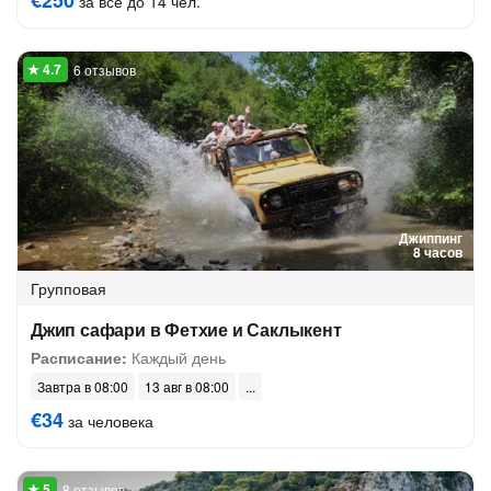
€250
за всё до 14 чел.
6 отзывов
Джиппинг
8 часов
Групповая
Джип сафари в Фетхие и Саклыкент
Расписание:
Каждый день
Завтра в 08:00
13 авг в 08:00
€34
за человека
8 отзывов