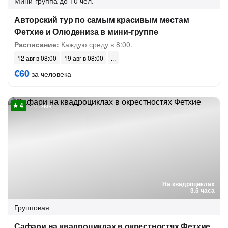
Мини-группа
до 10 чел.
Авторский тур по самым красивым местам
Фетхие и Олюдениза в мини-группе
Расписание:
Каждую среду в 8:00.
12 авг в 08:00
19 авг в 08:00
€60
за человека
1 отзыв
На квадроциклах
3.5 часа
Групповая
Сафари на квадроциклах в окрестностях Фетхие