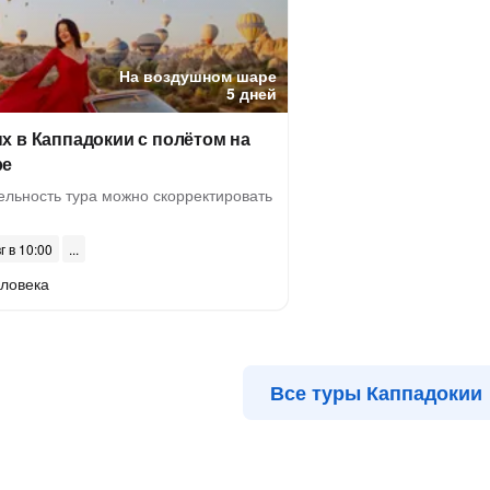
На воздушном шаре
5 дней
х в Каппадокии с полётом на
ре
ельность тура можно скорректировать
г в 10:00
еловека
Все туры Каппадокии