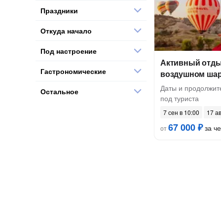
Праздники
Откуда начало
Под настроение
Активный отды
Гастрономические
воздушном ша
Даты и продолжит
Остальное
под туриста
7 сен в 10:00
17 ав
67 000 ₽
за ч
от