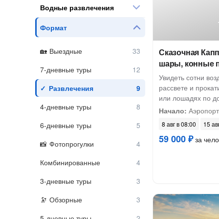
Водные развлечения
Формат
Выездные
Сказочная Кап
шары, конные 
7-дневные туры
Увидеть сотни во
рассвете и прокат
Развлечения
или лошадях по д
4-дневные туры
Начало:
Аэропорт
8 авг в 08:00
15 ав
6-дневные туры
59 000 ₽
за чело
Фотопрогулки
Комбинированные
3-дневные туры
Обзорные
5-дневные туры