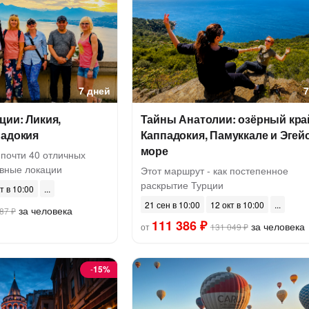
7 дней
ции: Ликия,
Тайны Анатолии: озёрный кра
падокия
Каппадокия, Памуккале и Эгей
море
 почти 40 отличных
ивные локации
Этот маршрут - как постепенное
раскрытие Турции
т в 10:00
21 сен в 10:00
12 окт в 10:00
за человека
87 ₽
111 386 ₽
за человека
от
131 049 ₽
-
15%