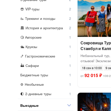
VIP-туры
Треккинг и походы
История и архитектура
Авторские
Сокровища Тур
Круизы
Стамбул и Кап
Небанальный тур,
Гастрономические
отзывов! Эксклюз
Сафари
18 сен в 10:00
9 ок
92 015 ₽
Бюджетные туры
от
108 2
Необычные
2-дневные туры
Выездные