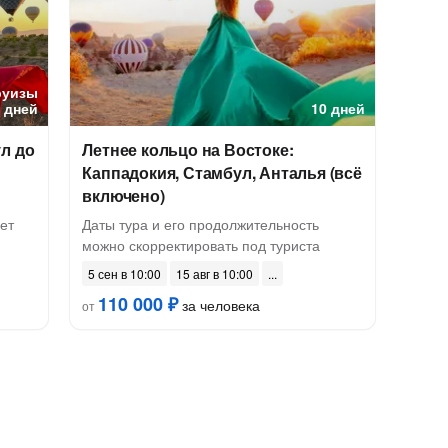
руизы
6 дней
10 дней
л до
Летнее кольцо на Востоке:
Каппадокия, Стамбул, Анталья (всё
включено)
чет
Даты тура и его продолжительность
можно скорректировать под туриста
5 сен в 10:00
15 авг в 10:00
110 000 ₽
за человека
от