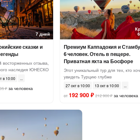
К
7 дней
окийские сказки и
Премиум Каппадокия и Стамбу
легенды
6 человек. Отель в пещере.
Приватная яхта на Босфоре
4 восторженных отзыва,
рного наследия ЮНЕСКО
Этот уникальный тур для тех, кто хо
увидеть Турцию глубже
т в 10:00
27 окт в 10:00
13 окт в 10:00
за человека
05 ₽
192 900 ₽
за человека
от
212 900 ₽