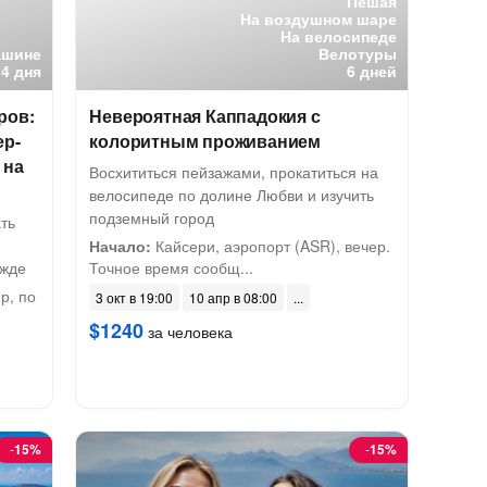
Пешая
На воздушном шаре
На велосипеде
ашине
Велотуры
4 дня
6 дней
ров:
Невероятная Каппадокия с
ер-
колоритным проживанием
 на
Восхититься пейзажами, прокатиться на
велосипеде по долине Любви и изучить
подземный город
ть
Начало:
Кайсери, аэропорт (ASR), вечер.
ежде
Точное время сообщ...
р, по
3 окт в 19:00
10 апр в 08:00
$1240
за человека
-
15%
-
15%