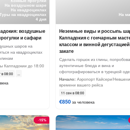
Конные прогулки
На воздушном шаре
На квадроциклах
Туры на квадроциклах
На м
4 дня
падокия: воздушные
Неземные виды и россыпь ша
прогулки и сафари
Каппадокия с гончарным маст
классом и винной дегустацией
здушных шаров на
закате
иться на квадроциклах
олинам
Сделать горшок из глины, попробова
аутентичные блюда и вина и
ы Каппадокии до 18:00
сфотографироваться в турецкой од
г в 08:00
Начало:
Аэропорт Кайсери/Невшехи
века
времени вашего рейса
11 сен в 08:00
€850
за человека
-
15%