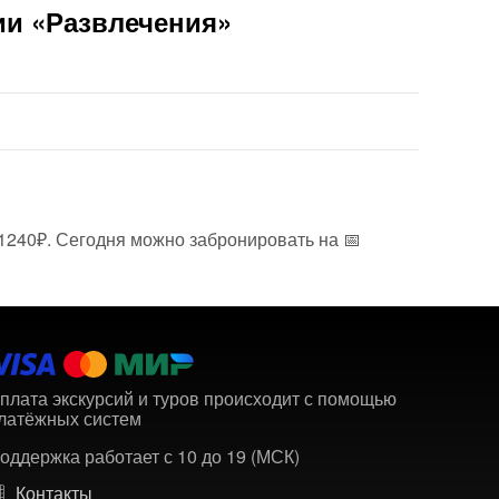
ии «Развлечения»
 1240₽. Сегодня можно забронировать на 📅
плата экскурсий и туров происходит с помощью
латёжных систем
оддержка работает с 10 до 19 (МСК)
Контакты