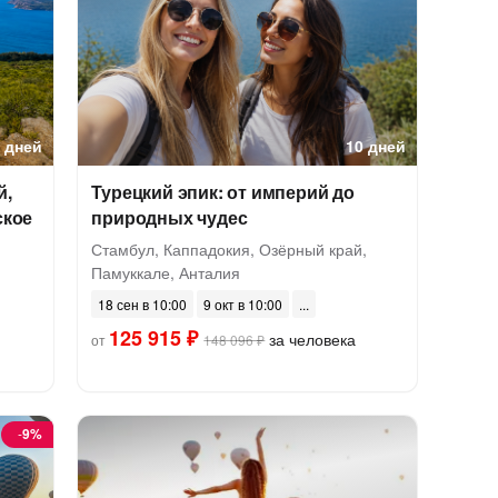
7 дней
10 дней
й,
Турецкий эпик: от империй до
ское
природных чудес
Стамбул, Каппадокия, Озёрный край,
Памуккале, Анталия
18 сен в 10:00
9 окт в 10:00
125 915 ₽
за человека
от
148 096 ₽
-
9%