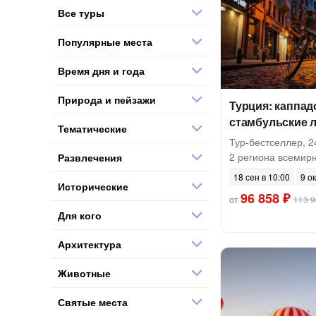
Все туры
Популярные места
Время дня и года
Природа и пейзажи
Турция: каппад
стамбульские 
Тематические
Тур-бестселлер, 2
2 региона всеми
Развлечения
18 сен в 10:00
9 ок
Исторические
96 858 ₽
от
113 9
Для кого
Архитектура
Животные
Святые места