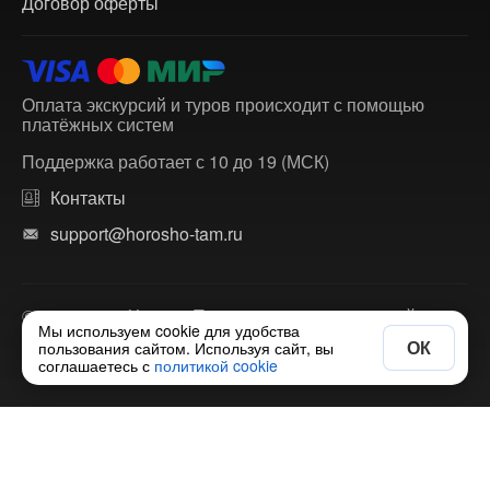
Договор оферты
Оплата экскурсий и туров происходит с помощью
платёжных систем
Поддержка работает с 10 до 19 (МСК)
Контакты
support@horosho-tam.ru
© 2018-2026 ХорошоТам — агрегатор экскурсий и
Мы используем cookie для удобства
многодневных туров по России и зарубежью.
ОК
пользования сайтом. Используя сайт, вы
соглашаетесь с
политикой cookie