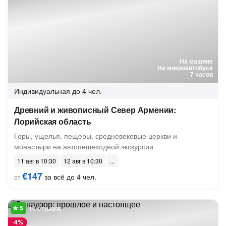
На машине
На микроавтобусе
7 часов
Индивидуальная
до 4 чел.
Древний и живописный Север Армении:
Лорийская область
Горы, ущелья, пещеры, средневековые церкви и
монастыри на автопешеходной экскурсии
11 авг в 10:30
12 авг в 10:30
€147
за всё до 4 чел.
от
10 отзывов
-
4%