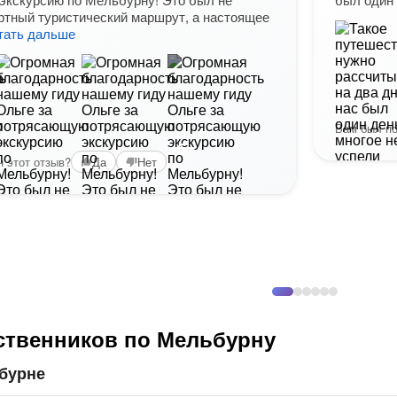
ртный туристический маршрут, а настоящее
тать дальше
Вам был по
+5
 этот отзыв?
Да
Нет
ственников по Мельбурну
бурне