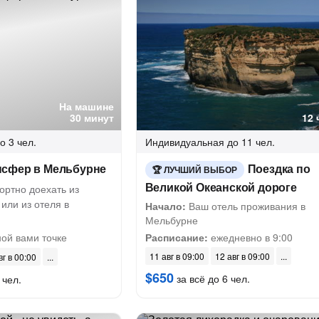
На машине
30 минут
12 
о 3 чел.
Индивидуальная
до 11 чел.
сфер в Мельбурне
Поездка по
ЛУЧШИЙ ВЫБОР
Великой Океанской дороге
ортно доехать из
 или из отеля в
Начало:
Ваш отель проживания в
Мельбурне
ой вами точке
Расписание:
ежедневно в 9:00
11 авг в 09:00
12 авг в 09:00
вг в 00:00
$650
за всё до 6 чел.
 чел.