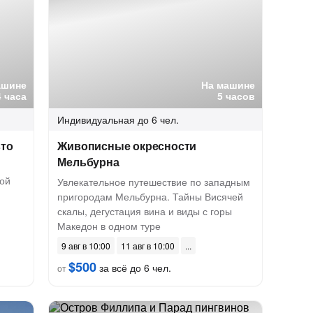
ашине
На машине
4 часа
5 часов
Индивидуальная
до 6 чел.
вто
Живописные окресности
Мельбурна
ой
Увлекательное путешествие по западным
пригородам Мельбурна. Тайны Висячей
скалы, дегустация вина и виды с горы
Македон в одном туре
9 авг в 10:00
11 авг в 10:00
$500
за всё до 6 чел.
от