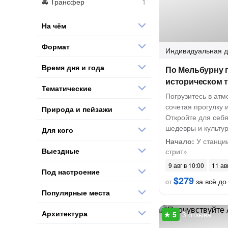
Трансфер
На чём
Формат
Индивидуальная
д
Время дня и года
По Мельбурну 
историческом 
Тематические
Погрузитесь в ат
сочетая прогулку 
Природа и пейзажи
Откройте для себ
шедевры и культу
Для кого
Начало:
У станци
Выездные
стрит»
9 авг в 10:00
11 ав
Под настроение
$279
за всё до 
от
Популярные места
Архитектура
3 отзыва