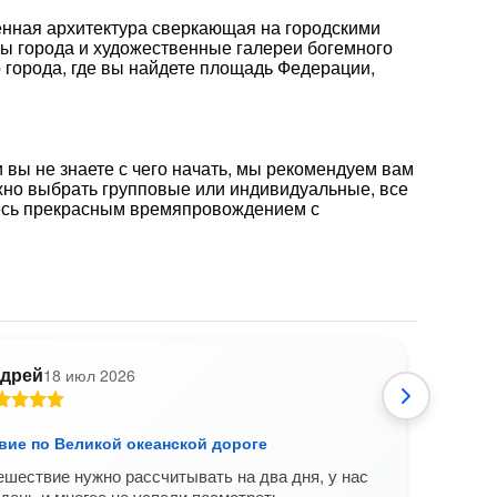
енная архитектура сверкающая на городскими
ты города и художественные галереи богемного
 города, где вы найдете площадь Федерации,
 вы не знаете с чего начать, мы рекомендуем вам
жно выбрать групповые или индивидуальные, все
тесь прекрасным времяпровождением с
дрей
18 июл 2026
Е
вие по Великой океанской дороге
Путе
ешествие нужно рассчитывать на два дня, у нас
Вели
день и многое не успели посмотреть.
океан