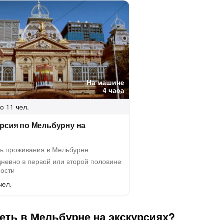
На машине
4 часа
о 11 чел.
рсия по Мельбурну на
ь проживания в Мельбурне
невно в первой или второй половине
ности
чел.
еть в Мельбурне на экскурсиях?