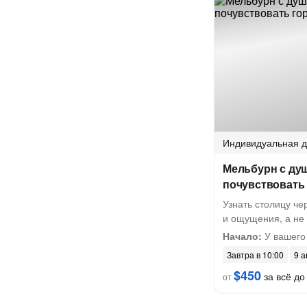
Индивидуальная
д
Мельбурн с душ
почувствовать
Узнать столицу ч
и ощущения, а не
Начало:
У вашего
Завтра в 10:00
9 а
$450
за всё до 
от