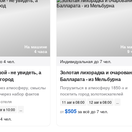
На машине
На м
4 часа
9 
о 4 чел.
Индивидуальная
до 7 чел.
ой - не увидеть, а
Золотая лихорадка и очарова
 город
Балларата - из Мельбурна
ерез атмосферу, смыслы
Погрузиться в атмосферу 1850-х и
 через набор фактов
посетить город золотоискателей
 отеля
11 авг в 08:00
12 авг в 08:00
вг в 10:00
$505
за всё до 7 чел.
от
4 чел.