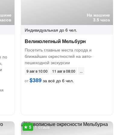
ашине
На машине
часов
3.5 часа
Индивидуальная
до 6 чел.
Великолепный Мельбурн
Посетить главные места города и
ближайших окрестностей на авто-
е по
пешеходной экскурсии
ы,
и
9 авг в 10:00
11 авг в 08:00
$389
за всё до 6 чел.
от
ия
1 отзыв