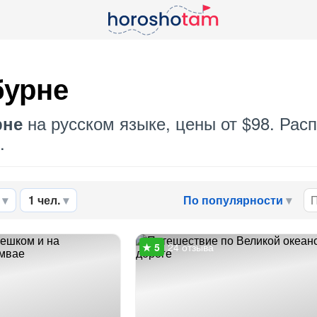
бурне
на русском языке, цены от $98. Рас
рне
.
1 чел.
По популярности
24 отзыва