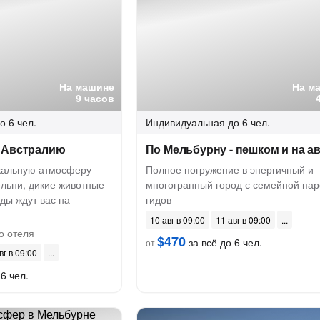
На машине
На м
9 часов
о 6 чел.
Индивидуальная
до 6 чел.
 Австралию
По Мельбурну - пешком и на а
икальную атмосферу
Полное погружение в энергичный и
ельни, дикие животные
многогранный город с семейной пар
ды ждут вас на
гидов
10 авг в 09:00
11 авг в 09:00
о отеля
$470
за всё до 6 чел.
от
вг в 09:00
6 чел.