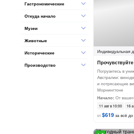
Гастрономические
Откуда начало
Музеи
Животные
Индивидуальная
д
Исторические
Прочувствуйте
Производство
Погрузитесь в ун
Австралии: винод
и потрясающие ви
Морнингтоне
Начало:
От вашег
11 авг в 10:00
16 а
$619
за всё до 
от