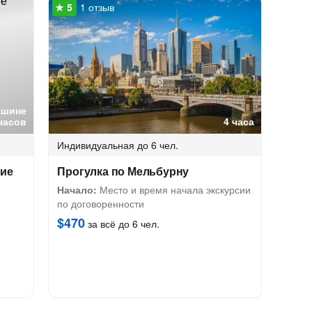
1 отзыв
ашине
часов
4 часа
Индивидуальная
до 6 чел.
ние
Прогулка по Мельбурну
Начало:
Место и время начала экскурсии
по договоренности
$470
за всё до 6 чел.