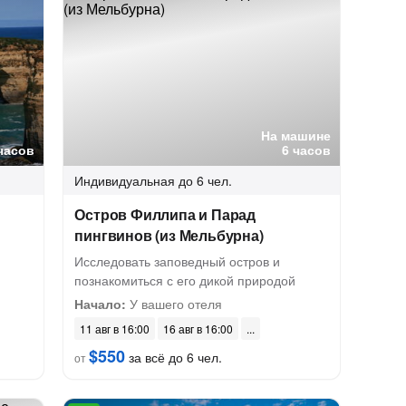
На машине
часов
6 часов
Индивидуальная
до 6 чел.
Остров Филлипа и Парад
пингвинов (из Мельбурна)
Исследовать заповедный остров и
познакомиться с его дикой природой
Начало:
У вашего отеля
11 авг в 16:00
16 авг в 16:00
$550
за всё до 6 чел.
от