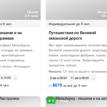
Пешая
На м
2.5 часа
13 
о 6 чел.
Индивидуальная
до 5 чел.
пешком и на
Путешествие по Великой
трамвае
океанской дороге
мосферу Мельбурна,
Вас ждёт незабываемое путешестви
и поездку на трамвае.
Великой океанской дороге: водопад
я архитектурные
маяки, шоколадная фабрика, коалы 
рные сокровища
скалы 12 апостолов. Забронируйте
экскурсию сейчас
и метро «Флиндерс-
Начало:
От места вашего проживан
г в 10:00
9 авг в 08:00
11 авг в 08:00
$679
6 чел.
за всё до 5 чел.
от
1 отзыв