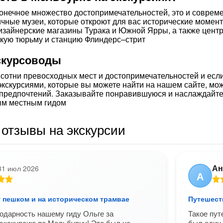
онечное множество достопримечательностей, это и соврем
чные музеи, которые откроют для вас исторические момен
изайнерские магазины Турака и Южной Ярры, а также центр
кую тюрьму и станцию Флиндерс–стрит
скурсоводы
 сотни превосходных мест и достопримечательностей и если
экскурсиями, которые вы можете найти на нашем сайте, мо
 предпочтений. Заказывайте понравившуюся и наслаждай
м местным гидом
отзывы на экскурсии
Ан
31 июл 2026
А
 пешком и на историческом трамвае
Путешест
одарность нашему гиду Ольге за
Такое пут
экскурсию по Мельбурну! Это был не
был один 