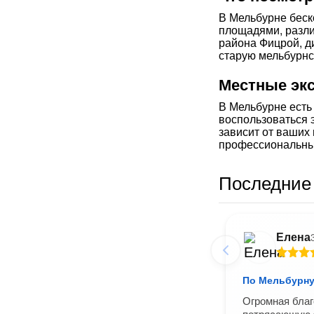
В Мельбурне беск
площадями, разли
района Фицрой, д
старую мельбурнс
Местные эк
В Мельбурне есть
воспользоваться 
зависит от ваших
профессиональны
Последние 
Елена
По Мельбурну
Огромная благ
потрясающую 