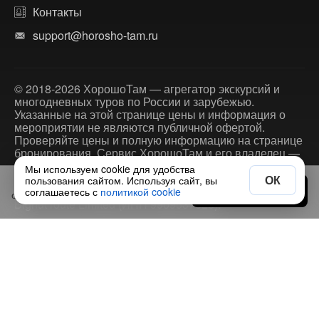
Контакты
support@horosho-tam.ru
© 2018-2026 ХорошоТам — агрегатор экскурсий и
многодневных туров по России и зарубежью.
Указанные на этой странице цены и информация о
мероприятии не являются публичной офертой.
Проверяйте цены и полную информацию на странице
бронирования. Сервис ХорошоТам и его владелец —
не являются организатором данного мероприятия.
Мы используем cookie для удобства
Информация о мероприятии, включая фотографии,
ОК
пользования сайтом. Используя сайт, вы
€120
Выбрать дату
размещены партнером TRIPSGO PORTAL L.L.C.,
соглашаетесь с
политикой cookie
от
за экскурсию
Bignut route Limited (ИНН 9909537328).