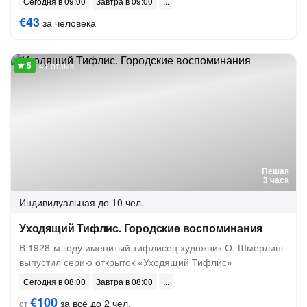
Сегодня в 09:00
Завтра в 09:00
€43
за человека
41 отзыв
Пешая
3 часа
Индивидуальная
до 10 чел.
Уходящий Тифлис. Городские воспоминания
В 1928-м году именитый тифлисец художник О. Шмерлинг
выпустил серию открыток «Уходящий Тифлис»
Сегодня в 08:00
Завтра в 08:00
€100
за всё до 2 чел.
от