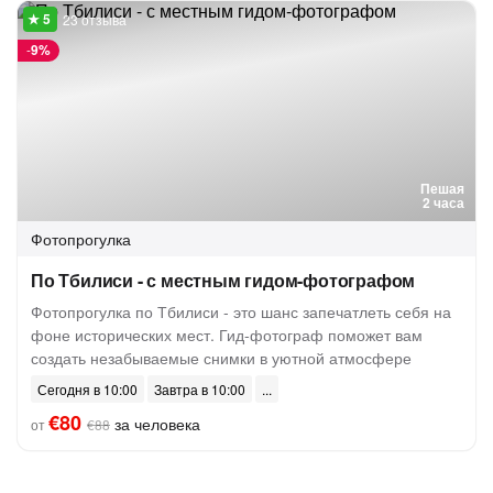
23 отзыва
-
9%
Пешая
2 часа
Фотопрогулка
По Тбилиси - с местным гидом-фотографом
Фотопрогулка по Тбилиси - это шанс запечатлеть себя на
фоне исторических мест. Гид-фотограф поможет вам
создать незабываемые снимки в уютной атмосфере
Сегодня в 10:00
Завтра в 10:00
€80
за человека
от
€88