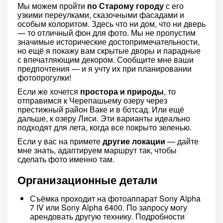
Мы можем пройти
по Старому городу
с его
узкими переулками, сказочными фасадами и
особым колоритом. Здесь что ни дом, что ни дверь
— то отличный фон для фото. Мы не пропустим
значимые исторические достопримечательности,
но ещё я покажу вам скрытые дворы и парадные
с впечатляющим декором. Сообщите мне ваши
предпочтения — и я учту их при планировании
фотопрогулки!
Если же хочется
простора и природы
, то
отправимся к Черепашьему озеру через
престижный район Ваке и в ботсад. Или ещё
дальше, к озеру Лиси. Эти варианты идеально
подходят для лета, когда все покрыто зеленью.
Если у вас на примете
другие локации
— дайте
мне знать, адаптируем маршрут так, чтобы
сделать фото именно там.
Организационные детали
Съёмка проходит на фотоаппарат Sony Alpha
7 IV или Sony Alpha 6400. По запросу могу
арендовать другую технику. Подробности