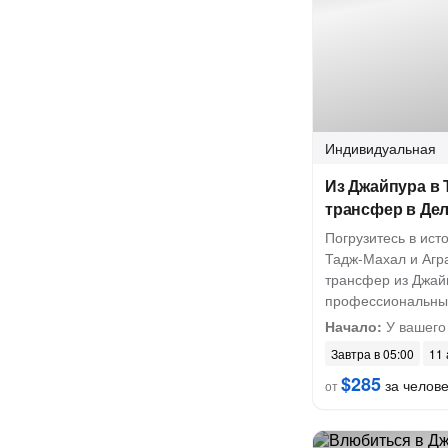
Индивидуальная
Из Джайпура в 
трансфер в Де
Погрузитесь в ист
Тадж-Махал и Агр
трансфер из Джай
профессиональны
Начало:
У вашего
Завтра в 05:00
11 
$285
за челов
от