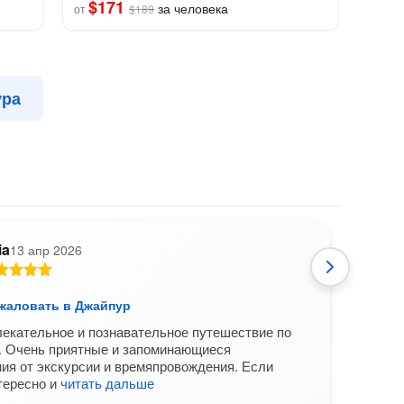
$171
за человека
от
$189
ура
ia
13 апр 2026
Л
жаловать в Джайпур
Добр
екательное и познавательное путешествие по
Экск
. Очень приятные и запоминающиеся
Мани
ия от экскурсии и времяпровождения. Если
она о
тересно и
читать дальше
пото
инди