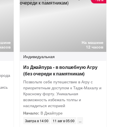
ашине
На машине
часов
12 часов
Индивидуальная
Из Джайпура - в волшебную Агру
(без очереди к памятникам)
орода
Позвольте себе путешествие в Агру с
шись
приоритетным доступом к Тадж-Махалу и
Красному форту. Уникальная
возможность избежать толпы и
насладиться историей
Начало:
В Джайпуре
Завтра в 14:00
11 авг в 05:00