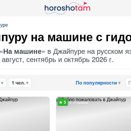
пуре
йпуру
на машине
с гид
«
» в Джайпуре на русском яз
На машине
август, сентябрь и октябрь 2026 г.
1 чел.
По популярности
6 отзывов