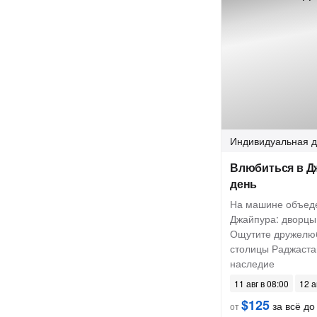
Индивидуальная
д
Влюбиться в Д
день
На машине объеде
Джайпура: дворцы,
Ощутите дружелю
столицы Раджастан
наследие
11 авг в 08:00
12 а
$125
за всё до 
от