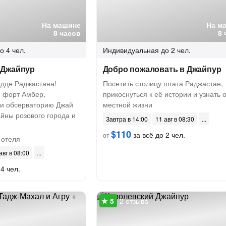
На машине
На м
8 часов
8 
о 4 чел.
Индивидуальная
до 2 чел.
 Джайпур
Добро пожаловать в Джайпур
рдце Раджастана!
Посетить столицу штата Раджастан,
я форт Амбер,
прикоснуться к её истории и узнать 
 и обсерваторию Джай
местной жизни
айны розового города и
Завтра в 14:00
11 авг в 08:30
$110
за всё до 2 чел.
от
 отеля
авг в 08:00
4 чел.
2 отзыва