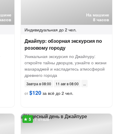
ашине
На машине
часов
8 часов
Индивидуальная
до 2 чел.
Джайпур: обзорная экскурсия по
розовому городу
о
Уникальная экскурсия по Джайпуру:
откройте тайны дворцов, узнайте о жизни
махараджей и насладитесь атмосферой
древнего города
Завтра в 08:00
11 авг в 08:00
$120
за всё до 2 чел.
от
1 отзыв