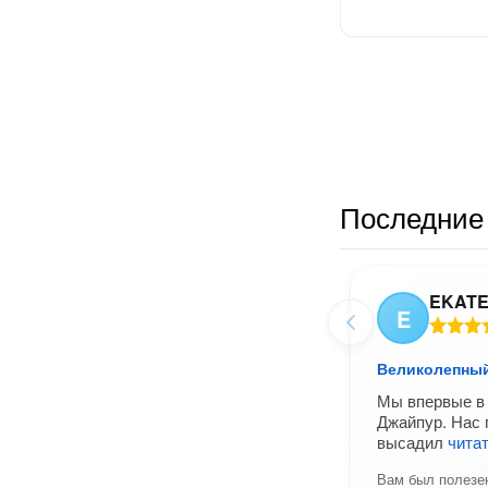
Последние 
EKATE
E
Великолепны
Мы впервые в 
Джайпур. Нас 
высадил
чита
Вам был полезен