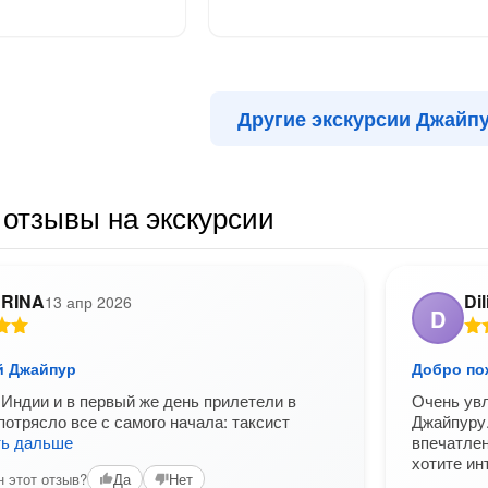
Другие экскурсии Джайп
отзывы на экскурсии
RINA
Dil
13 апр 2026
D
й Джайпур
Добро по
Индии и в первый же день прилетели в
Очень увл
потрясло все с самого начала: таксист
Джайпуру
ть дальше
впечатлен
хотите ин
 этот отзыв?
Да
Нет