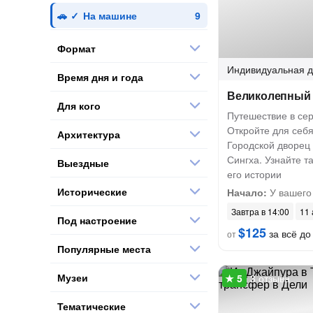
На машине
Формат
Индивидуальная
д
Время дня и года
Великолепный
Для кого
Путешествие в се
Откройте для себ
Архитектура
Городской дворец
Сингха. Узнайте т
Выездные
его истории
Исторические
Начало:
У вашего
Завтра в 14:00
11 
Под настроение
$125
за всё до 
от
Популярные места
Музеи
3 отзыва
Тематические