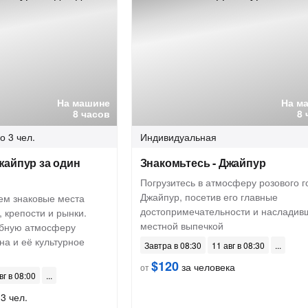
На машине
На м
8 часов
8 
о 3 чел.
Индивидуальная
жайпур за один
Знакомьтесь - Джайпур
Погрузитесь в атмосферу розового г
Джайпур, посетив его главные
м знаковые места
достопримечательности и насладив
 крепости и рынки.
местной выпечкой
бную атмосферу
а и её культурное
Завтра в 08:30
11 авг в 08:30
$120
за человека
от
вг в 08:00
3 чел.