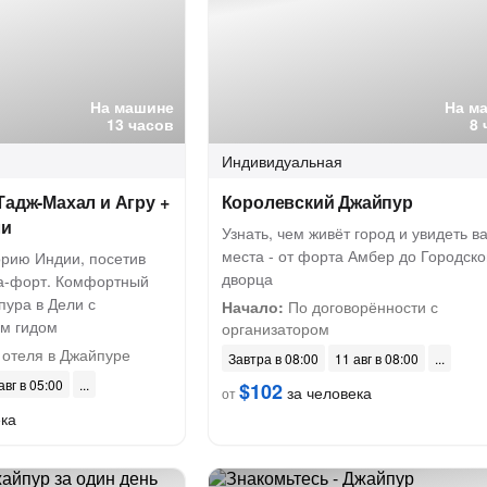
На машине
На м
13 часов
8 
Индивидуальная
Тадж-Махал и Агру +
Королевский Джайпур
ли
Узнать, чем живёт город и увидеть 
места - от форта Амбер до Городско
орию Индии, посетив
дворца
а-форт. Комфортный
пура в Дели с
Начало:
По договорённости с
м гидом
организатором
 отеля в Джайпуре
Завтра в 08:00
11 авг в 08:00
авг в 05:00
$102
за человека
от
ека