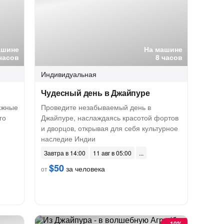
ашине
На машине
часов
8 часов
Индивидуальная
Чудесный день в Джайпуре
важные
Проведите незабываемый день в
го
Джайпуре, наслаждаясь красотой фортов
и дворцов, открывая для себя культурное
наследие Индии
Завтра в 14:00
11 авг в 05:00
$50
за человека
от
-
10%