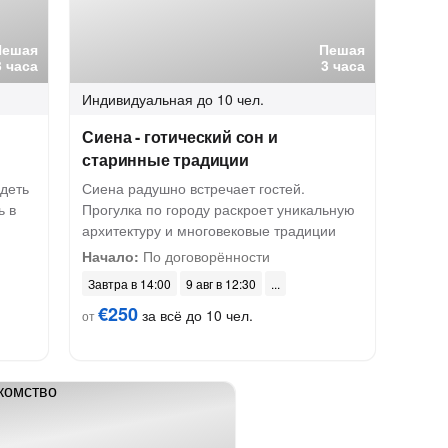
Пешая
Пешая
3 часа
3 часа
Индивидуальная
до 10 чел.
Сиена - готический сон и
старинные традиции
деть
Сиена радушно встречает гостей.
ь в
Прогулка по городу раскроет уникальную
архитектуру и многовековые традиции
Начало:
По договорённости
Завтра в 14:00
9 авг в 12:30
€250
за всё до 10 чел.
от