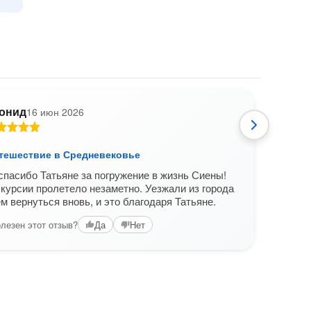
онид
16 июн 2026
К
утешествие в Средневековье
Сиен
пасибо Татьяне за погружение в жизнь Сиены!
Татья
курсии пролетело незаметно. Уезжали из города
Я за
м вернуться вновь, и это благодаря Татьяне.
экску
Экску
лезен этот отзыв?
Да
Нет
связ