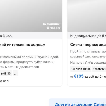
На машине
8 часов
о 3 чел.
Индивидуальная
до 5 
кий интенсив по холмам
Сиена - первое зн
Пройти по главным мес
красивейших католиче
 живописными полями и вкусной едой.
е фермы, продегустируйте вино и
Начало:
У ж/д вокзал
еты местных деликатесов
28 авг в 10:00
29 авг в 
г в 08:30
€195
за всё до 5 че
от
3 чел.
Другие экскурсии Сиен