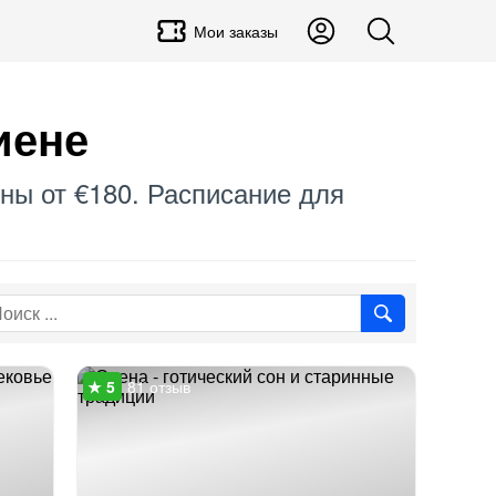
Мои заказы
иене
ены от €180. Расписание для
81 отзыв