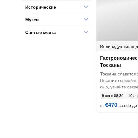
Исторические
Музеи
Святые места
Индивидуальная
д
Гастрономичес
Тосканы
Тоскана славится
Посетите семейны
сыр, узнайте секр
9 авг в 08:30
10 ав
€470
за всё до 
от