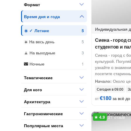
Формат
Время дня и года
Индивидуальная
д
Летние
Сиена - город с
На весь день
студентов и п
На выходные
Сиена - город с б
культурой. Погуля
Ночные
узнайте о знамени
посетите старинн
Тематические
Начало:
Около це
Для кого
Сегодня в 09:00
З
€180
за всё до 
от
Архитектура
Гастрономические
21 отзыв
Популярные места