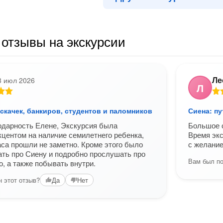
отзывы на экскурсии
Ле
3 июл 2026
Л
 скачек, банкиров, студентов и паломников
Сиена: п
одарность Елене, Экскурсия была
Большое с
кцентом на наличие семилетнего ребенка,
Время экс
аса прошли не заметно. Кроме этого было
с желание
ать про Сиену и подробно прослушать про
Вам был по
, а также побывать внутри.
 этот отзыв?
Да
Нет