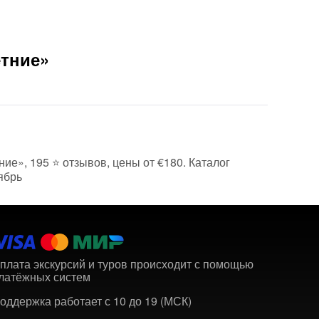
Вам б
етние»
ние», 195 ⭐ отзывов, цены от €180. Каталог
ябрь
плата экскурсий и туров происходит с помощью
латёжных систем
оддержка работает с 10 до 19 (МСК)