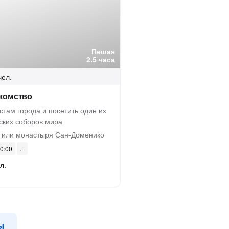
Пешая
2.5 часа
чел.
акомство
там города и посетить один из
ских соборов мира
а или монастыря Сан-Доменико
10:00
л.
ы