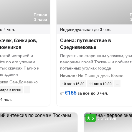
Пешая
3 часа
о 4 чел.
Индивидуальная
до 3 чел.
качек, банкиров,
Сиена: путешествие в
аломников
Средневековье
огатой историей и
Погулять по старинным улочкам, уви
йте по его улочкам,
панорамы полей Тосканы и побыват
тых скачках Палио и
потаённых уголках города
ые здания
Начало:
На Пьяцца-дель-Кампо
ркви Сан-Доменико
10 авг в 16:30
11 авг в 10:30
автра в 09:00
€185
за всё до 3 чел.
от
4 чел.
5 отзывов