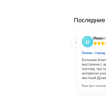
Последние 
Иван
2
И
Сиена - город
Большая благ
выстроена с а
поэтому три ч
интересно узн
местный Дуомо
Вам был полезен