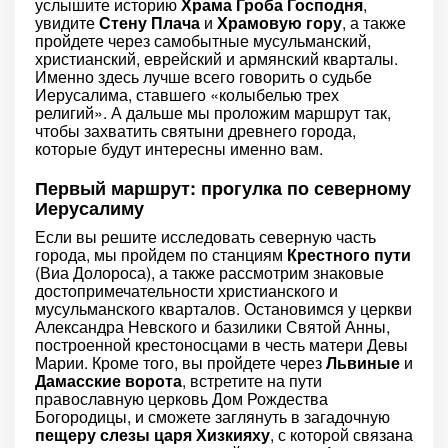
услышите историю
Храма Гроба Господня
,
увидите
Стену Плача
и
Храмовую гору
, а также
пройдете через самобытные мусульманский,
христианский, еврейский и армянский кварталы.
Именно здесь лучше всего говорить о судьбе
Иерусалима, ставшего «колыбелью трех
религий». А дальше мы проложим маршрут так,
чтобы захватить святыни древнего города,
которые будут интересны именно вам.
Первый маршрут: прогулка по северному
Иерусалиму
Если вы решите исследовать северную часть
города, мы пройдем по станциям
Крестного пути
(Виа Долороса), а также рассмотрим знаковые
достопримечательности христианского и
мусульманского кварталов. Остановимся у церкви
Александра Невского и базилики Святой Анны,
построенной крестоносцами в честь матери Девы
Марии. Кроме того, вы пройдете через
Львиные
и
Дамасские ворота
, встретите на пути
православную церковь Дом Рождества
Богородицы, и сможете заглянуть в загадочную
пещеру слезы царя Хизкияху
, с которой связана