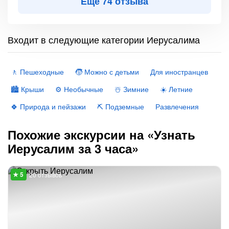
Ещё 74 отзыва
Входит в следующие категории Иерусалима
🚶 Пешеходные
🧒 Можно с детьми
Для иностранцев
🏙 Крыши
⚙️ Необычные
☃️ Зимние
☀️ Летние
🍀 Природа и пейзажи
⛏ Подземные
Развлечения
Похожие экскурсии на «Узнать
Иерусалим за 3 часа»
20 отзывов