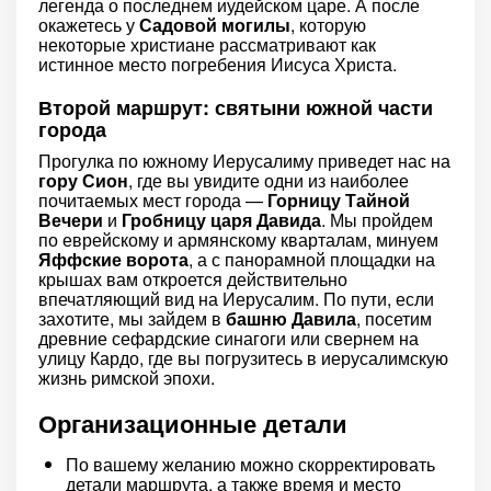
легенда о последнем иудейском царе. А после
окажетесь у
Садовой могилы
, которую
некоторые христиане рассматривают как
истинное место погребения Иисуса Христа.
Второй маршрут: святыни южной части
города
Прогулка по южному Иерусалиму приведет нас на
гору Сион
, где вы увидите одни из наиболее
почитаемых мест города —
Горницу Тайной
Вечери
и
Гробницу царя Давида
. Мы пройдем
по еврейскому и армянскому кварталам, минуем
Яффские ворота
, а с панорамной площадки на
крышах вам откроется действительно
впечатляющий вид на Иерусалим. По пути, если
захотите, мы зайдем в
башню Давила
, посетим
древние сефардские синагоги или свернем на
улицу Кардо, где вы погрузитесь в иерусалимскую
жизнь римской эпохи.
Организационные детали
По вашему желанию можно скорректировать
детали маршрута, а также время и место