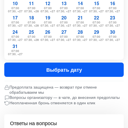
10
11
12
13
14
15
16
07:00
07:00
07:00
07:00
07:00
07:00
07:00
07:30, +27
07:30, +28
07:30, +27
07:30, +27
07:30, +27
07:30, +27
07:30, +27
17
18
19
20
21
22
23
07:00
07:00
07:00
07:00
07:00
07:00
07:00
07:30, +27
07:30, +28
07:30, +27
07:30, +27
07:30, +27
07:30, +27
07:30, +27
24
25
26
27
28
29
30
07:00
07:00
07:00
07:00
07:00
07:00
07:00
07:30, +27
07:30, +28
07:30, +27
07:30, +27
07:30, +27
07:30, +27
07:30, +27
31
07:00
07:30, +27
Выбрать дату
Предоплата защищена — возврат при отмене
обрабатываем мы
Вопросы организатору — в чате, до внесения предоплаты
Неоплаченная бронь отменяется в один клик
Ответы на вопросы