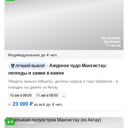
На машине
Джиппинг
11 часов
Индивидуальная
до 4 чел.
Ажурное чудо Мангистау:
ЛУЧШИЙ ВЫБОР
легенды и замки в камне
Увидеть каньон Ыбыкты, долину шаров и гору Шеркала - в
поездке на джипе из Актау
10 авг в 08:00
11 авг в 08:00
23 000 ₽
за всё до 4 чел.
от
13 отзывов