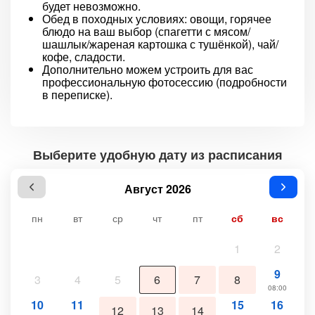
будет невозможно.
Обед в походных условиях: овощи, горячее
блюдо на ваш выбор (спагетти с мясом/
шашлык/жареная картошка с тушёнкой), чай/
кофе, сладости.
Дополнительно можем устроить для вас
профессиональную фотосессию (подробности
в переписке).
Выберите удобную дату из расписания
Август 2026
пн
вт
ср
чт
пт
сб
вс
1
2
9
3
4
5
6
7
8
08:00
10
11
15
16
12
13
14