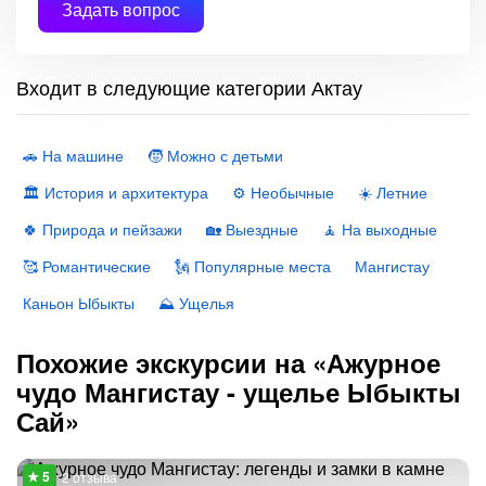
Задать вопрос
Входит в следующие категории Актау
🚗 На машине
🧒 Можно с детьми
🏛 История и архитектура
⚙️ Необычные
☀️ Летние
🍀 Природа и пейзажи
🏡 Выездные
🧘 На выходные
🥰 Романтические
🗽 Популярные места
Мангистау
Каньон Ыбыкты
⛰️ Ущелья
Похожие экскурсии на «Ажурное
чудо Мангистау - ущелье Ыбыкты
Сай»
2 отзыва