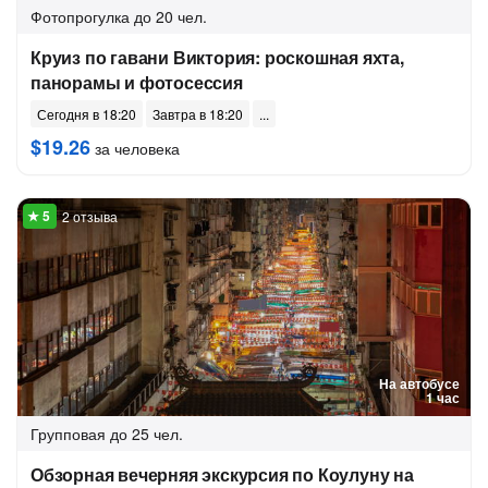
Фотопрогулка
до 20 чел.
Круиз по гавани Виктория: роскошная яхта,
панорамы и фотосессия
Сегодня в 18:20
Завтра в 18:20
$19.26
за человека
2 отзыва
На автобусе
1 час
Групповая
до 25 чел.
Обзорная вечерняя экскурсия по Коулуну на