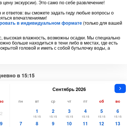
 цену экскурсии). Это само по себе развлечение!
в и ответов: вы сможете задать гиду любые вопросы о
няться впечатлениями!
ировать в индивидуальном формате
(только для вашей
ус, высокая влажность, возможны осадки. Мы специально
ожно больше находиться в тени либо в местах, где есть
крытой головой и иметь с собой бутылочку воды, а
невно в 15:15
Сентябрь 2026
вс
пн
вт
ср
чт
пт
сб
вс
1
2
3
4
5
6
2
15:15
15:15
15:15
15:15
15:15
15:15
9
7
8
9
10
11
12
13