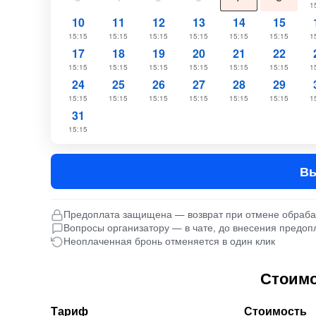
1
10
11
12
13
14
15
15:15
15:15
15:15
15:15
15:15
15:15
1
17
18
19
20
21
22
15:15
15:15
15:15
15:15
15:15
15:15
1
24
25
26
27
28
29
15:15
15:15
15:15
15:15
15:15
15:15
1
31
15:15
Вы
Предоплата защищена — возврат при отмене обраб
Вопросы организатору — в чате, до внесения предоп
Неоплаченная бронь отменяется в один клик
Стоимо
Тариф
Стоимость