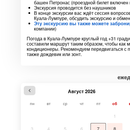
башен Петронас (проездной билет включен в
Экскурсия проводится без наушников
В конце экскурсии вас ждёт сессия вопросо
Куала-Лумпуре, обсудить экскурсию и обме
Эту экскурсию вы также можете заброн
компании)
Погода в Куала-Лумпуре круглый год +31 град
составили маршрут таким образом, чтобы как м
кондиционеры. Рекомендуем передвигаться с по
также дождевик или зонт.
ежед
Август 2026
пн
вт
ср
чт
пт
сб
1
3
4
5
6
7
8