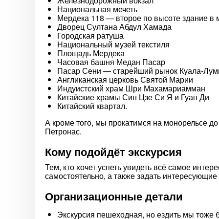
Железнодорожный вокзал
Национальная мечеть
Мердека 118 — второе по высоте здание в 
Дворец Султана Абдул Хамада
Городская ратуша
Национальный музей текстиля
Площадь Мердека
Часовая башня Медан Пасар
Пасар Сени — старейший рынок Куала-Лум
Англиканская церковь Святой Марии
Индуистский храм Шри Махамариамман
Китайские храмы Син Цзе Си Я и Гуан Ди
Китайский квартал.
А кроме того, мы прокатимся на монорельсе 
Петронас.
Кому подойдёт экскурсия
Тем, кто хочет успеть увидеть всё самое интере
самостоятельно, а также задать интересующие
Организационные детали
Экскурсия пешеходная, но ездить мы тоже б