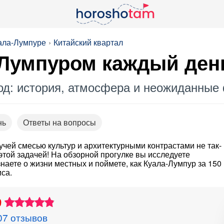
уала-Лумпуре
Китайский квартал
-Лумпуром каждый ден
род: история, атмосфера и неожиданные
нь
Ответы на вопросы
учей смесью культур и архитектурными контрастами не так-
этой задачей! На обзорной прогулке вы исследуете
аете о жизни местных и поймете, как Куала-Лумпур за 150
са.
9
07 отзывов