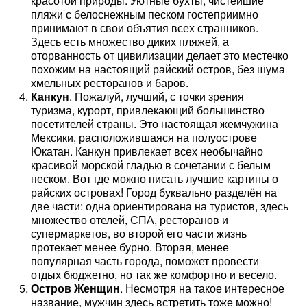
красотой природы. Уютные бухты, чистейшие
пляжи с белоснежным песком гостеприимно
принимают в свои объятия всех странников.
Здесь есть множество диких пляжей, а
оторванность от цивилизации делает это местечко
похожим на настоящий райский остров, без шума
хмельных ресторанов и баров.
Канкун
. Пожалуй, лучший, с точки зрения
туризма, курорт, привлекающий большинство
посетителей страны. Это настоящая жемчужина
Мексики, расположившаяся на полуострове
Юкатан. Канкун привлекает всех необычайно
красивой морской гладью в сочетании с белым
песком. Вот где можно писать лучшие картины о
райских островах! Город буквально разделён на
две части: одна ориентирована на туристов, здесь
множество отелей, СПА, ресторанов и
супермаркетов, во второй его части жизнь
протекает менее бурно. Вторая, менее
популярная часть города, поможет провести
отдых бюджетно, но так же комфортно и весело.
Остров Женщин
. Несмотря на такое интересное
название, мужчин здесь встретить тоже можно!