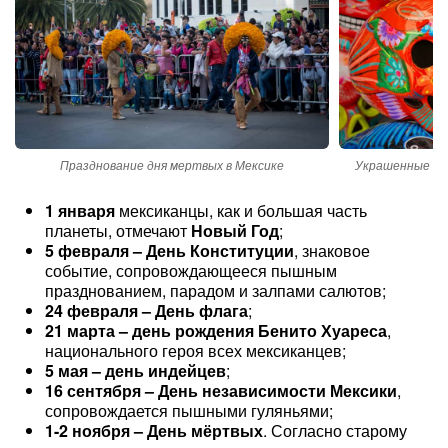
Празднование дня мертвых в Мексике
Украшенные че
1 января
мексиканцы, как и большая часть
планеты, отмечают
Новый Год
;
5 февраля – День Конституции
, знаковое
событие, сопровождающееся пышным
празднованием, парадом и залпами салютов;
24 февраля – День флага
;
21 марта – день рождения Бенито Хуареса
,
национального героя всех мексиканцев;
5 мая – день индейцев
;
16 сентября – День независимости Мексики
,
сопровождается пышными гуляньями;
1-2 ноября – День мёртвых
. Согласно старому