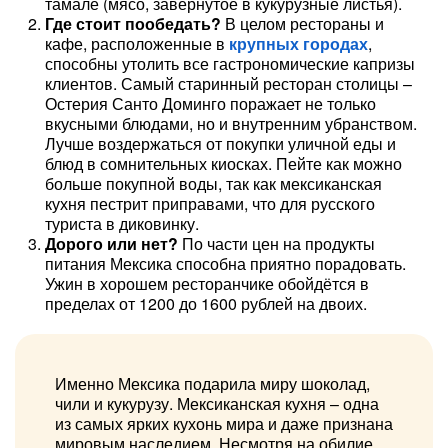
тамале (мясо, завернутое в кукурузные листья).
Где стоит пообедать?
В целом рестораны и
кафе, расположенные в
крупных городах
,
способны утолить все гастрономические капризы
клиентов. Самый старинный ресторан столицы –
Остерия Санто Доминго поражает не только
вкусными блюдами, но и внутренним убранством.
Лучше воздержаться от покупки уличной еды и
блюд в сомнительных киосках. Пейте как можно
больше покупной воды, так как мексиканская
кухня пестрит приправами, что для русского
туриста в диковинку.
Дорого или нет?
По части цен на продукты
питания Мексика способна приятно порадовать.
Ужин в хорошем ресторанчике обойдётся в
пределах от 1200 до 1600 рублей на двоих.
Именно Мексика подарила миру шоколад,
чили и кукурузу. Мексиканская кухня – одна
из самых ярких кухонь мира и даже признана
мировым наследием. Несмотря на обилие