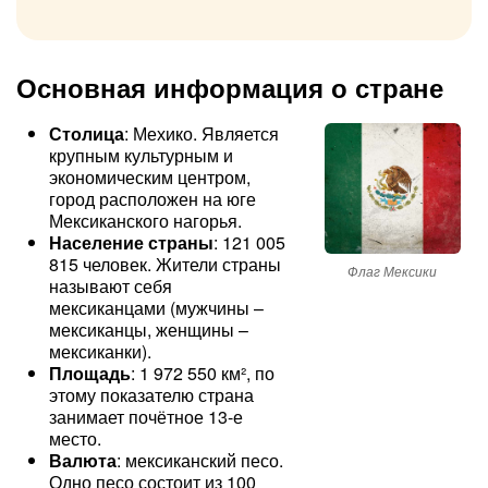
Основная информация о стране
Столица
: Мехико. Является
крупным культурным и
экономическим центром,
город расположен на юге
Мексиканского нагорья.
Население страны
: 121 005
815 человек. Жители страны
Флаг Мексики
называют себя
мексиканцами (мужчины –
мексиканцы, женщины –
мексиканки).
Площадь
: 1 972 550 км², по
этому показателю страна
занимает почётное 13-е
место.
Валюта
: мексиканский песо.
Одно песо состоит из 100