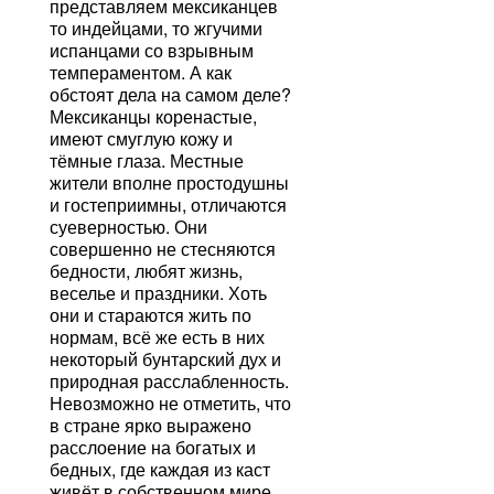
представляем мексиканцев
то индейцами, то жгучими
испанцами со взрывным
темпераментом. А как
обстоят дела на самом деле?
Мексиканцы коренастые,
имеют смуглую кожу и
тёмные глаза. Местные
жители вполне простодушны
и гостеприимны, отличаются
суеверностью. Они
совершенно не стесняются
бедности, любят жизнь,
веселье и праздники. Хоть
они и стараются жить по
нормам, всё же есть в них
некоторый бунтарский дух и
природная расслабленность.
Невозможно не отметить, что
в стране ярко выражено
расслоение на богатых и
бедных, где каждая из каст
живёт в собственном мире.