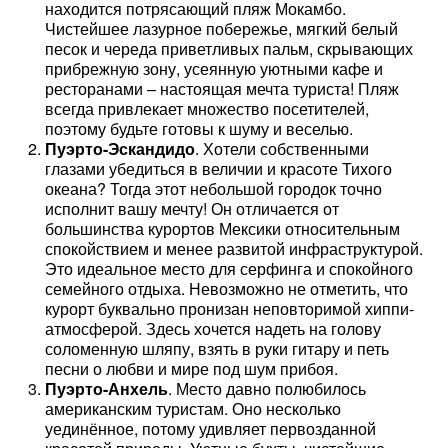
находится потрясающий пляж Мокамбо.
Чистейшее лазурное побережье, мягкий белый
песок и череда приветливых пальм, скрывающих
прибрежную зону, усеянную уютными кафе и
ресторанами – настоящая мечта туриста! Пляж
всегда привлекает множество посетителей,
поэтому будьте готовы к шуму и веселью.
Пуэрто-Эскандидо
. Хотели собственными
глазами убедиться в величии и красоте Тихого
океана? Тогда этот небольшой городок точно
исполнит вашу мечту! Он отличается от
большинства курортов Мексики относительным
спокойствием и менее развитой инфраструктурой.
Это идеальное место для серфинга и спокойного
семейного отдыха. Невозможно не отметить, что
курорт буквально пронизан неповторимой хиппи-
атмосферой. Здесь хочется надеть на голову
соломенную шляпу, взять в руки гитару и петь
песни о любви и мире под шум прибоя.
Пуэрто-Анхель
. Место давно полюбилось
американским туристам. Оно несколько
уединённое, потому удивляет первозданной