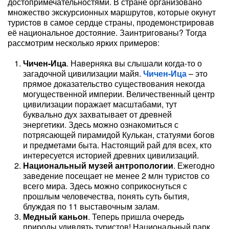
достопримечательностями. В стране организовано
множество экскурсионных маршрутов, которые окунут
туристов в самое сердце страны, продемонстрировав
её национальное достояние. Заинтригованы? Тогда
рассмотрим несколько ярких примеров:
Чичен-Ица
. Наверняка вы слышали когда-то о
загадочной цивилизации майя.
Чичен-Ица
– это
прямое доказательство существования некогда
могущественной империи. Величественный центр
цивилизации поражает масштабами, тут
буквально дух захватывает от древней
энергетики. Здесь можно ознакомиться с
потрясающей пирамидой Кулькан, статуями богов
и предметами быта. Настоящий рай для всех, кто
интересуется историей древних цивилизаций.
Национальный музей антропологии
. Ежегодно
заведение посещает не менее 2 млн туристов со
всего мира. Здесь можно соприкоснуться с
прошлым человечества, понять суть бытия,
блуждая по 11 выставочным залам.
Медный каньон
. Теперь пришла очередь
природы удивлять туристов! Национальный парк