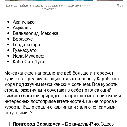
Канкун - один из самых привлекательных курортов
Город
Мексики
Акапулько;
Акумаль;
Вальядолид, Мексика;
Веракрус;
Гвадалахара;
Гуанахуато;
Исла-Мухерес;
Кабо-Сан-Лукас.
Мексиканское направление всё больше интересует
туристов, предвкушающих отдых на берегу Карибского
моря под жгучим мексиканским солнцем. Все курорты
страны экзотичны и сочетают в себе потрясающий
симбиоз богатой природы, колоритной местной кухни и
интересных достопримечательностей. Какие города и
курорты будто сошли с картинки и являются самыми
«вкусными»?
Пригород Веракруса – Бока-дель-Рио
. Здесь