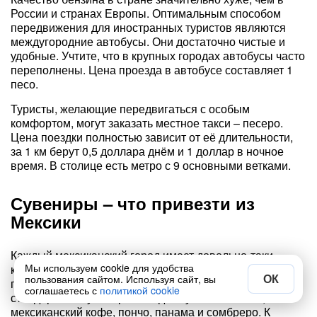
России и странах Европы. Оптимальным способом
передвижения для иностранных туристов являются
междугородние автобусы. Они достаточно чистые и
удобные. Учтите, что в крупных городах автобусы часто
переполнены. Цена проезда в автобусе составляет 1
песо.
Туристы, желающие передвигаться с особым
комфортом, могут заказать местное такси – песеро.
Цена поездки полностью зависит от её длительности,
за 1 км берут 0,5 доллара днём и 1 доллар в ночное
время. В столице есть метро с 9 основными ветками.
Сувениры – что привезти из
Мексики
Каждый мексиканский город имеет довольно-таки
Мы используем cookie для удобства
крупный рынок, где тысячи туристов ежедневно
ОК
пользования сайтом. Используя сайт, вы
покупают подарки для родственников. В перечень
соглашаетесь с
политикой cookie
стандартных сувениров входит бутылка текилы,
мексиканский кофе, пончо, панама и сомбреро. К