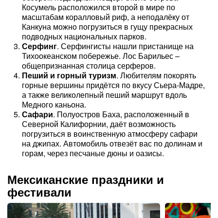
Косумель расположился второй в мире по
масштабам коралловый риф, а неподалёку от
Канкуна можно погрузиться в гущу прекрасных
подводных национальных парков.
Серфинг
. Серфингисты нашли пристанище на
Тихоокеанском побережье. Лос Барильес –
общепризнанная столица серферов.
Пеший и горный туризм
. Любителям покорять
горные вершины придётся по вкусу Сьера-Мадре,
а также великолепный пеший маршрут вдоль
Медного каньона.
Сафари
. Полуостров Баха, расположенный в
Северной Калифорнии, даёт возможность
погрузиться в воинственную атмосферу сафари
на джипах. Автомобиль отвезёт вас по долинам и
горам, через песчаные дюны и оазисы.
Мексиканские праздники и
фестивали