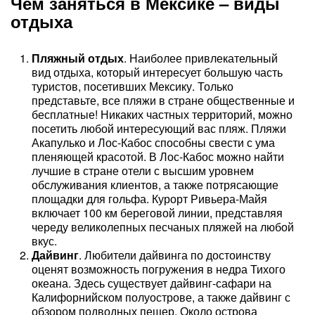
Чем заняться в Мексике – виды
отдыха
Пляжный отдых
. Наиболее привлекательный
вид отдыха, который интересует большую часть
туристов, посетивших Мексику. Только
представьте, все пляжи в стране общественные и
бесплатные! Никаких частных территорий, можно
посетить любой интересующий вас пляж. Пляжи
Акапулько и Лос-Кабос способны свести с ума
пленяющей красотой. В Лос-Кабос можно найти
лучшие в стране отели с высшим уровнем
обслуживания клиентов, а также потрясающие
площадки для гольфа. Курорт Ривьера-Майя
включает 100 км береговой линии, представляя
череду великолепных песчаных пляжей на любой
вкус.
Дайвинг
. Любители дайвинга по достоинству
оценят возможность погружения в недра Тихого
океана. Здесь существует дайвинг-сафари на
Калифорнийском полуострове, а также дайвинг с
обзором подводных пещер. Около острова