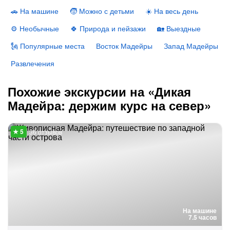
🚗 На машине
🧒 Можно с детьми
☀️ На весь день
⚙️ Необычные
🍀 Природа и пейзажи
🏡 Выездные
🗽 Популярные места
Восток Мадейры
Запад Мадейры
Развлечения
Похожие экскурсии на «Дикая
Мадейра: держим курс на север»
36 отзывов
На машине
7.5 часов