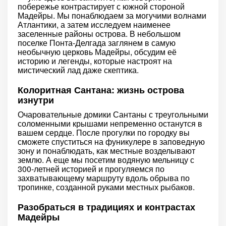
побережье контрастирует с южной стороной
Мадейры. Мы понаблюдаем за могучими волнами
Атлантики, а затем исследуем наименее
заселенные районы острова. В небольшом
поселке Понта-Делгада заглянем в самую
необычную церковь Мадейры, обсудим её
историю и легенды, которые настроят на
мистический лад даже скептика.
Колоритная Сантана: жизнь острова
изнутри
Очаровательные домики Сантаны с треугольными
соломенными крышами непременно останутся в
вашем сердце. После прогулки по городку вы
сможете спуститься на фуникулере в заповедную
зону и понаблюдать, как местные возделывают
землю. А еще мы посетим водяную мельницу с
300-летней историей и прогуляемся по
захватывающему маршруту вдоль обрыва по
тропинке, созданной руками местных рыбаков.
Разобраться в традициях и контрастах
Мадейры