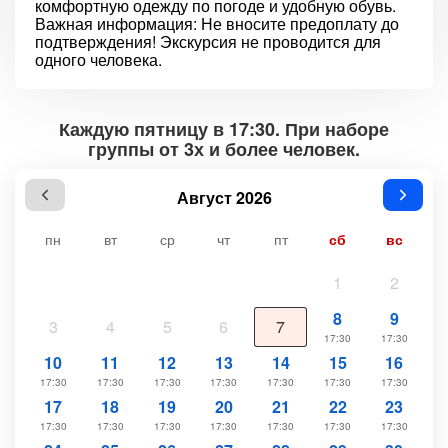
комфортную одежду по погоде и удобную обувь.
Важная информация: Не вносите предоплату до
подтверждения! Экскурсия не проводится для
одного человека.
Каждую пятницу в 17:30. При наборе
группы от 3х и более человек.
Август 2026
пн
вт
ср
чт
пт
сб
вс
1
2
8
9
3
4
5
6
7
17:30
17:30
10
11
12
13
14
15
16
17:30
17:30
17:30
17:30
17:30
17:30
17:30
17
18
19
20
21
22
23
17:30
17:30
17:30
17:30
17:30
17:30
17:30