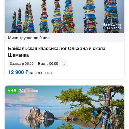
На машине
14 часов
Мини-группа
до 9 чел.
Байкальская классика: юг Ольхона и скала
Шаманка
Завтра в 06:00
9 авг в 06:00
12 900 ₽
за человека
70 отзывов