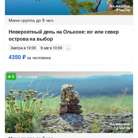
На машине
7 часов
Мини-группа
до 9 чел.
Невероятный день на Ольхоне: юг или север
острова на выбор
Завтра в 10:00
9 авг в 10:00
4350 ₽
за человека
49 отзывов
На машине
12 часов