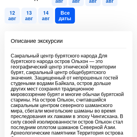
авг
авг
авг
авг
12
13
14
Все
авг
авг
авг
даты
Описание экскурсии
Сакральный центр бурятского народа Для
бурятского народа остров Ольхон — это
географический центр этнической территории
бурят, сакральный центр общебурятского
значения. Защищенный от непрошеных гостей
студеными водами Байкала, остров дольше
других мест сохранял традиционное
мировоззрение бурят и многие обычаи бурятской
старины. На остров Ольхон, считавшийся
сакральным центром северного шаманского
мира, сбегали монгольские шаманы во время
преследования их ламами в эпоху Чингисхана. В
силу своей изолированности остров Ольхон стал
последним оплотом шаманов Северной Азии.
Археологические памятники Территория острова