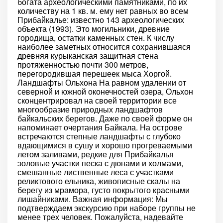
богата археологическими памятниками, по их
количеству на 1 кв. м. ему нет равных во всем
Прибайкалье: известно 143 археологических
объекта (1993). Это могильники, древние
городища, остатки каменных стен. К числу
наиболее заметных относится сохранившаяся
древняя курыканская защитная стена
протяженностью почти 300 метров,
перегородившая перешеек мыса Хоргой.
Ландшафты Ольхона На равном удалении от
северной и южной оконечностей озера, Ольхон
сконцентрировал на своей территории все
многообразие природных ландшафтов
байкальских берегов. Даже по своей форме он
напоминает очертания Байкала. На острове
встречаются степные ландшафты с глубоко
вдающимися в сушу и хорошо прогреваемыми
летом заливами, редкие для Прибайкалья
эоловые участки песка с дюнами и холмами,
смешанные лиственные леса с участками
реликтового ельника, живописные скалы на
берегу из мрамора, густо покрытого красными
лишайниками. Важная информация: Мы
подтверждаем экскурсию при наборе группы не
менее трех человек. Пожалуйста, надевайте