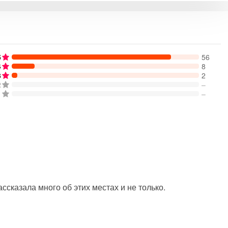
5
56
4
8
3
2
2
–
1
–
ссказала много об этих местах и не только.