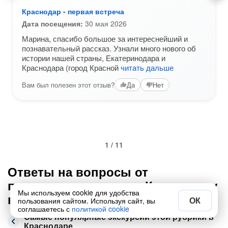
Краснодар - первая встреча
Дата посещения:
30 мая 2026
Марина, спасибо большое за интереснейший и
познавательный рассказ. Узнали много нового об
истории нашей страны, Екатеринодара и
Краснодара (город Красной
читать дальше
Вам был полезен этот отзыв?
Да
Нет
1 / 11
Ответы на вопросы от
путешественников по Краснодару
Мы используем cookie для удобства
в категории «Популярные места»
ОК
пользования сайтом. Используя сайт, вы
соглашаетесь с
политикой cookie
Самые популярные экскурсии этой рубрики в
Краснодаре