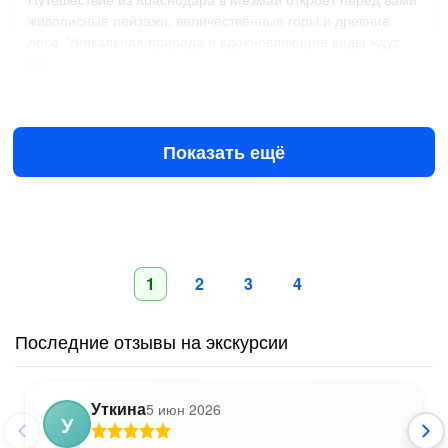
живописные пейзажи, величественные горы и древние
леса. Уникальная природа и вдохновляющие виды ждут
вас
Завтра в 06:30
10 авг в 06:00
24 699 ₽
за всё до 3 чел.
от
Показать ещё
1
2
3
4
Последние отзывы на экскурсии
Уткина
5 июн 2026
У