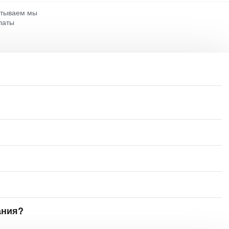
атываем мы
латы
ания?