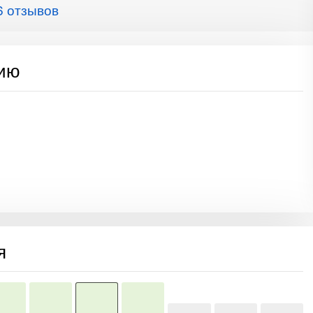
6 отзывов
сию
я