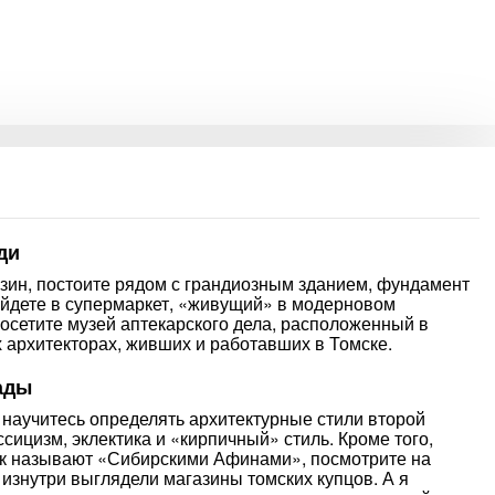
ди
зин, постоите рядом с грандиозным зданием, фундамент
зайдете в супермаркет, «живущий» в модерновом
посетите музей аптекарского дела, расположенный в
 архитекторах, живших и работавших в Томске.
ады
 научитесь определять архитектурные стили второй
сицизм, эклектика и «кирпичный» стиль. Кроме того,
мск называют «Сибирскими Афинами», посмотрите на
 изнутри выглядели магазины томских купцов. А я