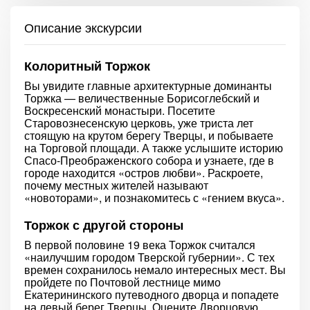
Описание экскурсии
Колоритный Торжок
Вы увидите главные архитектурные доминанты
Торжка — величественные Борисоглебский и
Воскресенский монастыри. Посетите
Старовознесенскую церковь, уже триста лет
стоящую на крутом берегу Тверцы, и побываете
на Торговой площади. А также услышите историю
Спасо-Преображенского собора и узнаете, где в
городе находится «остров любви». Раскроете,
почему местных жителей называют
«новоторами», и познакомитесь с «гением вкуса».
Торжок с другой стороны
В первой половине 19 века Торжок считался
«наилучшим городом Тверской губернии». С тех
времен сохранилось немало интересных мест. Вы
пройдете по Почтовой лестнице мимо
Екатерининского путеводного дворца и попадете
на левый берег Тверцы. Оцените Дворцовую