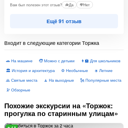
Вам был полезен этот отзыв?
Да
Нет
Ещё 91 отзыв
Входит в следующие категории Торжка
🚗 На машине
🧒 Можно с детьми
👩‍🏫 Для школьников
🏛 История и архитектура
⚙️ Необычные
☀️ Летние
🙏 Святые места
🧘 На выходные
🗽 Популярные места
🔭 Обзорные
Похожие экскурсии на «Торжок:
прогулка по старинным улицам»
167 отзывов