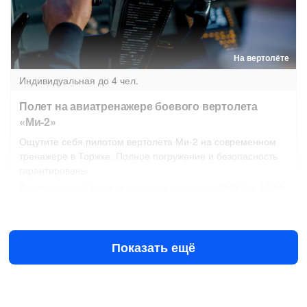
На вертолёте
Индивидуальная
до 4 чел.
Полет на авиатренажере боевого вертолета
«Ми-2»
Ощутите себя пилотом вертолета Ми-2 на современном
тренажере в Торжке. Полное погружение и безопасность
гарантированы
Расписание:
С понедельника по пятницу с 10:00 до 19:00
Сегодня в 10:00
Завтра в 10:00
2100 ₽
за всё до 4 чел.
Показать ещё