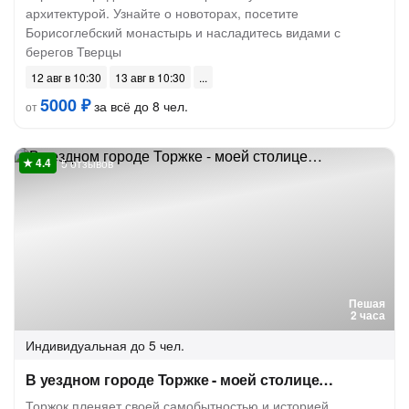
архитектурой. Узнайте о новоторах, посетите
Борисоглебский монастырь и насладитесь видами с
берегов Тверцы
12 авг в 10:30
13 авг в 10:30
5000 ₽
за всё до 8 чел.
от
5 отзывов
Пешая
2 часа
Индивидуальная
до 5 чел.
В уездном городе Торжке - моей столице…
Торжок пленяет своей самобытностью и историей.