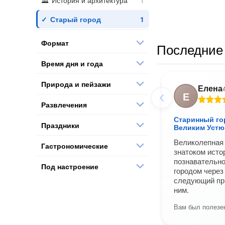
История и архитектура
Старый город
Формат
Последние 
Время дня и года
Природа и пейзажи
Елена
Е
Развлечения
Старинный го
Праздники
Великим Устю
Великолепная
Гастрономические
знатоком исто
познавательно
Под настроение
городом через
следующий при
ним.
Вам был полезен