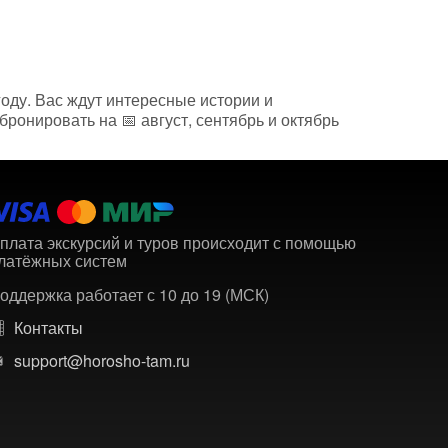
оду. Вас ждут интересные истории и
ронировать на 📅 август, сентябрь и октябрь
плата экскурсий и туров происходит с помощью
латёжных систем
оддержка работает с 10 до 19 (МСК)
Контакты
support@horosho-tam.ru