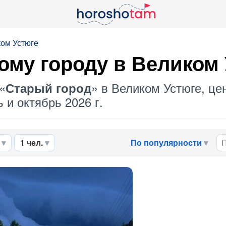
ком Устюге
ому городу
в Великом 
«
» в Великом Устюге, це
Старый город
 и октябрь 2026 г.
1 чел.
По популярности