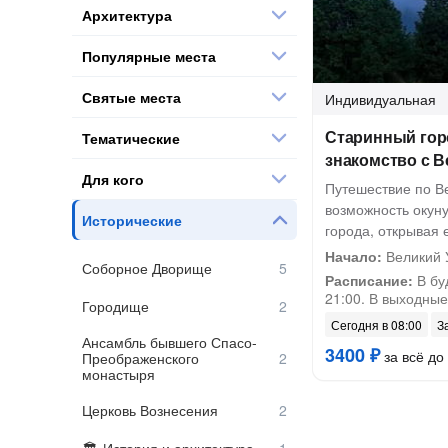
Архитектура
Популярные места
Святые места
Индивидуальная
Старинный гор
Тематические
знакомство с 
Для кого
Путешествие по Ве
возможность окуну
Исторические
города, открывая 
Начало:
Великий У
Соборное Дворище
Расписание:
В бу
21:00. В выходные
Городище
Сегодня в 08:00
З
Ансамбль бывшего Спасо-
3400 ₽
за всё до 
Преображенского
монастыря
Церковь Вознесения