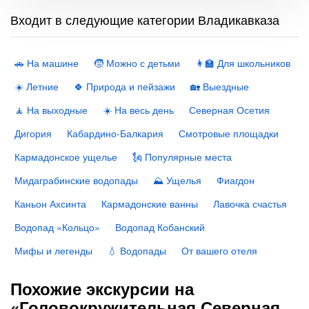
Входит в следующие категории Владикавказа
🚗 На машине
🧒 Можно с детьми
👩‍🏫 Для школьников
☀️ Летние
🍀 Природа и пейзажи
🏡 Выездные
🧘 На выходные
☀️ На весь день
Северная Осетия
Дигория
Кабардино-Балкария
Смотровые площадки
Кармадонское ущелье
🗽 Популярные места
Мидаграбинские водопады
⛰️ Ущелья
Фиагдон
Каньон Ахсинта
Кармадонские ванны
Лавочка счастья
Водопад «Кольцо»
Водопад Кобанский
Мифы и легенды
💧 Водопады
От вашего отеля
Похожие экскурсии на
«Головокружительная Северная