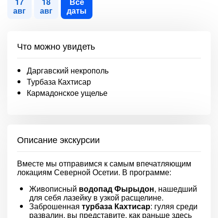
17
18
Все
авг
авг
даты
Что можно увидеть
Даргавский некрополь
Турбаза Кахтисар
Кармадонское ущелье
Описание экскурсии
Вместе мы отправимся к самым впечатляющим
локациям Северной Осетии. В программе:
Живописный
водопад Фырыдон
, нашедший
для себя лазейку в узкой расщелине.
Заброшенная
турбаза Кахтисар
: гуляя среди
развалин, вы представите, как раньше здесь