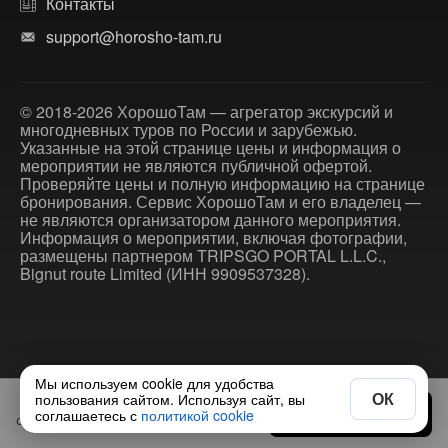
Контакты
support@horosho-tam.ru
© 2018-2026 ХорошоТам — агрегатор экскурсий и
многодневных туров по России и зарубежью.
Указанные на этой странице цены и информация о
мероприятии не являются публичной офертой.
Проверяйте цены и полную информацию на странице
бронирования. Сервис ХорошоТам и его владелец —
не являются организатором данного мероприятия.
Информация о мероприятии, включая фотографии,
размещены партнером TRIPSGO PORTAL L.L.C.,
Bignut route Limited (ИНН 9909537328).
Мы используем cookie для удобства
ОК
пользования сайтом. Используя сайт, вы
11 900 ₽
Выбрать дату
соглашаетесь с
политикой cookie
от
за экскурсию