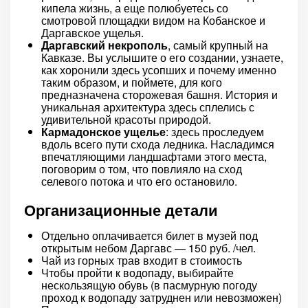
кипела жизнь, а еще полюбуетесь со
смотровой площадки видом на Кобанское и
Даргавское ущелья.
Даргавский некрополь
, самый крупный на
Кавказе. Вы услышите о его создании, узнаете,
как хоронили здесь усопших и почему именно
таким образом, и поймете, для кого
предназначена сторожевая башня. История и
уникальная архитектура здесь сплелись с
удивительной красоты природой.
Кармадонское ущелье
: здесь проследуем
вдоль всего пути схода ледника. Насладимся
впечатляющими ландшафтами этого места,
поговорим о том, что повлияло на сход
селевого потока и что его остановило.
Организационные детали
Отдельно оплачивается билет в музей под
открытым небом Даргавс — 150 руб. /чел.
Чай из горных трав входит в стоимость
Чтобы пройти к водопаду, выбирайте
нескользящую обувь (в пасмурную погоду
проход к водопаду затруднен или невозможен)