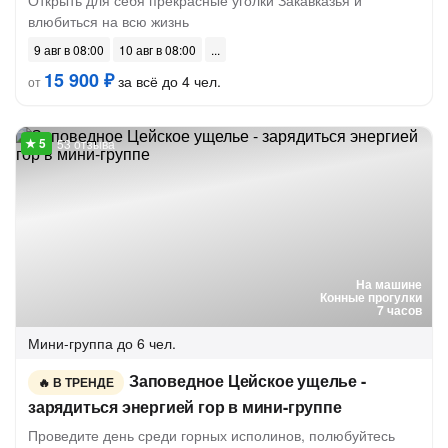
Открыть для себя прекрасные уголки Закавказья и
влюбиться на всю жизнь
9 авг в 08:00
10 авг в 08:00
15 900 ₽
за всё до 4 чел.
от
53 отзыва
На машине
Конные прогулки
7 часов
Мини-группа
до 6 чел.
Заповедное Цейское ущелье -
В ТРЕНДЕ
зарядиться энергией гор в мини-группе
Проведите день среди горных исполинов, полюбуйтесь