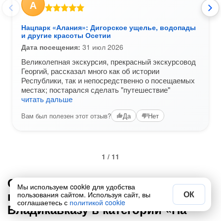
А
Нацпарк «Алания»: Дигорское ущелье, водопады
и другие красоты Осетии
Дата посещения:
31 июл 2026
Великолепная экскурсия, прекрасный экскурсовод
Георгий, рассказал много как об истории
Республики, так и непосредственно о посещаемых
местах; постарался сделать "путешествие"
читать дальше
Вам был полезен этот отзыв?
Да
Нет
1 / 11
Ответы на вопросы от
Мы используем cookie для удобства
путешественников по
ОК
пользования сайтом. Используя сайт, вы
соглашаетесь с
политикой cookie
Владикавказу в категории «На