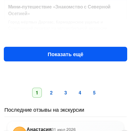
Мини-путешествие «Знакомство с Северной
Осетией»
Город мёртвых Даргавс, Кармадонское ущелье и
Суаргомский перевал на автомобильной экскурсии
Завтра в 13:00
9 авг в 15:00
7900 ₽
за всё до 4 чел.
от
Показать ещё
1
2
3
4
5
Последние отзывы на экскурсии
Анастасия
31 июл 2026