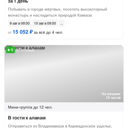
за 1 день
Побывать в городе мёртвых, посетить высокогорный
монастырь и насладиться природой Кавказа
9 авг в 09:00
10 авг в 09:00
15 052 ₽
за всё до 4 чел.
от
87 отзывов
На машине
10 часов
Мини-группа
до 12 чел.
В гости к аланам
Отправиться из Владикавказа в Кармадонское ущелье,