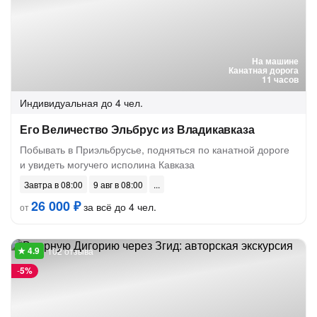
На машине
Канатная дорога
11 часов
Индивидуальная
до 4 чел.
Его Величество Эльбрус из Владикавказа
Побывать в Приэльбрусье, подняться по канатной дороге
и увидеть могучего исполина Кавказа
Завтра в 08:00
9 авг в 08:00
26 000 ₽
за всё до 4 чел.
от
102 отзыва
-
5%