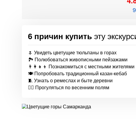
4.
9
эту экскур
6 причин купить
🌷 Увидеть цветущие тюльпаны в горах
🏞 Полюбоваться живописными пейзажами
👨‍👩‍👧‍👦 Познакомиться с местными жителями
🍽 Попробовать традиционный казан-кебаб
🧵 Узнать о ремеслах и быте деревни
🚶‍♂️ Прогуляться по весенним полям