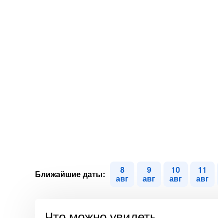
8
9
10
11
Ближайшие даты:
авг
авг
авг
авг
Что можно увидеть