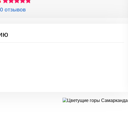
8
0 отзывов
сию