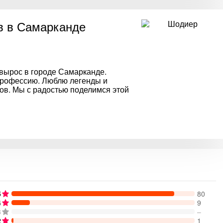
в в Самарканде
 вырос в городе Самарканде.
 профессию. Люблю легенды и
ов. Мы с радостью поделимся этой
5
80
4
9
3
–
2
1