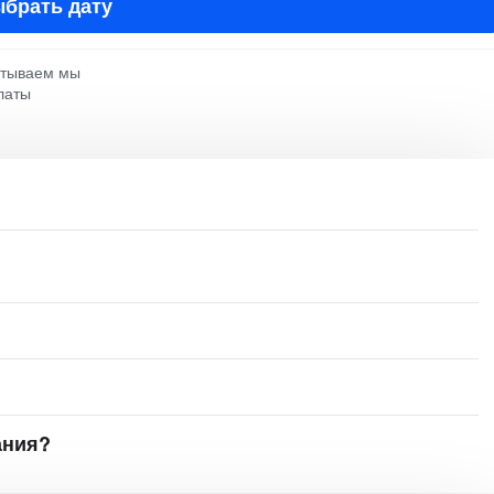
брать дату
атываем мы
латы
ания?