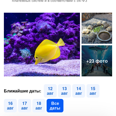
платежных систем и в соответствии с 54-ФЗ
12
13
14
15
Ближайшие даты:
авг
авг
авг
авг
16
17
18
Все
авг
авг
авг
даты