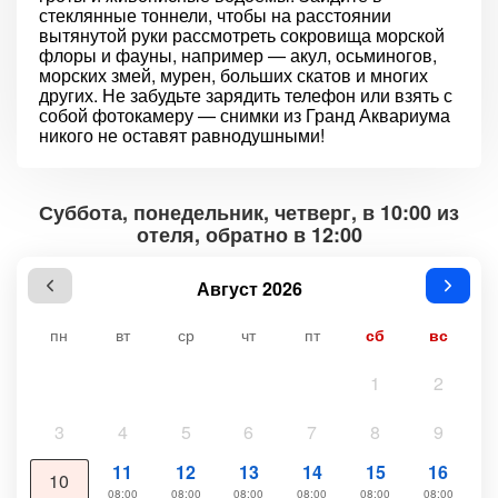
стеклянные тоннели, чтобы на расстоянии
вытянутой руки рассмотреть сокровища морской
флоры и фауны, например — акул, осьминогов,
морских змей, мурен, больших скатов и многих
других. Не забудьте зарядить телефон или взять с
собой фотокамеру — снимки из Гранд Аквариума
никого не оставят равнодушными!
Суббота, понедельник, четверг, в 10:00 из
отеля, обратно в 12:00
Август 2026
пн
вт
ср
чт
пт
сб
вс
1
2
3
4
5
6
7
8
9
11
12
13
14
15
16
10
08:00
08:00
08:00
08:00
08:00
08:00