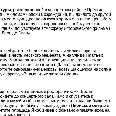
нтуры
, расположенной в колоритном районе Прескиль.
ными домами эпохи Возрождения, вы дойдете до другой
 на месте руин древнеримского храма она посвящена богу
 шпиля, и расскажу о захороненных в ней мучениках.
, где вы почувствуете атмосферу исторического фильма и
«Леон де Лион».
е о «Братстве бедняков Лиона» и увидите руины
нный в честь местного мецената. А на
улице Платьер
ажу, благодаря какой организации они появились на
асшифровать главные сюжеты. Далее вы погуляете по
мотрите одноименную церковь, возвышающуюся на холме
ную фреску «Знаменитые жители Лиона».
ми террасами и милыми ресторанчиками. Время
ойдете до концертного зала Рамо и спуститесь к
ьди
и музей изобразительных искусств в здании бывшего
те ратушу, необычную крышу здания
Лионской оперы
и
сетите
площадь Якобинцев
с фонтаном-памятником, на
енитых горожан.