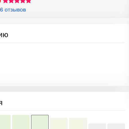
9
6 отзывов
сию
я