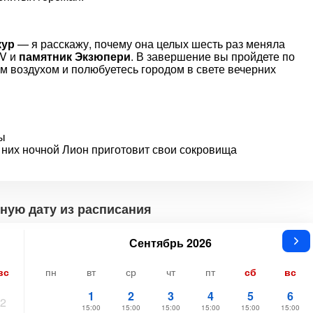
кур
— я расскажу, почему она целых шесть раз меняла
IV и
памятник Экзюпери
. В завершение вы пройдете по
 воздухом и полюбуетесь городом в свете вечерних
ы
 них ночной Лион приготовит свои сокровища
ную дату из расписания
Сентябрь 2026
вс
пн
вт
ср
чт
пт
сб
вс
1
2
3
4
5
6
2
15:00
15:00
15:00
15:00
15:00
15:00