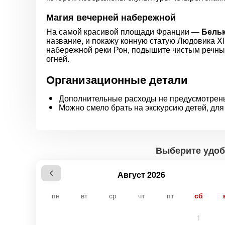
Магия вечерней набережной
На самой красивой площади Франции —
Бель
название, и покажу конную статую Людовика X
набережной реки Рон, подышите чистым речным
огней.
Организационные детали
Дополнительные расходы не предусмотрен
Можно смело брать на экскурсию детей, для
Выберите удоб
Август 2026
пн
вт
ср
чт
пт
сб
1