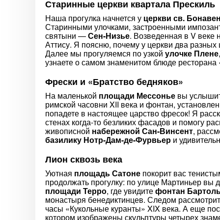
Старинные церкви квартала Прескиль
Наша прогулка начнется у
церкви св. Бонаве
Старинными улочками, застроенными импозант
святыни —
Сен-Низье
. Возведенная в V веке
Аттису. Я поясню, почему у церкви два разных
Далее мы прогуляемся по узкой
улочке Плене
узнаете о самом знаменитом блюде ресторана 
Фрески и «Братство бедняков»
На маленькой
площади Мессонье
вы услышит
римской часовни XII века и фонтан, установле
попадете в настоящее царство фресок! Я расск
стенах когда-то безликих фасадов и помогу р
живописной
набережной Сан-Винсент
, расс
базилику Нотр-Дам-де-Фурвьер
и удивитель
Лион сквозь века
Уютная
площадь Сатоне
покорит вас тенисты
продолжать прогулку: по улице Мартиньер вы д
площади Терро
, где увидите
фонтан Бартол
монастыря бенедиктинцев. Следом рассмотри
часы «Кукольные куранты» XIX века. А еще по
котором изображены скульптуры четырех знам