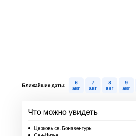
6
7
8
9
Ближайшие даты:
авг
авг
авг
авг
Что можно увидеть
Церковь св. Бонавентуры
Сен-Низье